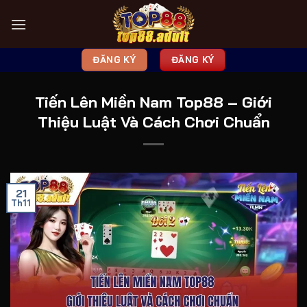
Bỏ
qua
nội
dung
ĐĂNG KÝ
ĐĂNG KÝ
Tiến Lên Miền Nam Top88 – Giới
Thiệu Luật Và Cách Chơi Chuẩn
21
Th11