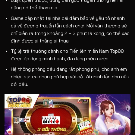
Luật quen thuộc, đúng bản gốc truyền thống nên ai
cũng có thể tham gia.
Game cập nhật tại nhà cái đảm bảo về yếu tố nhanh
cả về đường truyền lẫn cách chơi. Mỗi ván thường sẽ
chỉ diễn ra trong khoảng 2 – 3 phút là xong, có thể xác
định được ai thắng ai thua.
Tỷ lệ trả thưởng dành cho Tiến lên miền Nam Top88
được áp dụng minh bạch, đa dạng mức cược.
Hệ thống phòng đấu đang rất phong phú, cho anh em
nhiều sự lựa chọn phù hợp với cả tài chính lẫn nhu cầu
đối đầu.