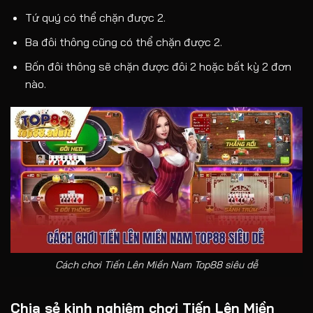
Tứ quý có thể chặn được 2.
Ba đôi thông cũng có thể chặn được 2.
Bốn đôi thông sẽ chặn được đôi 2 hoặc bất kỳ 2 đơn
nào.
Cách chơi Tiến Lên Miền Nam Top88 siêu dễ
Chia sẻ kinh nghiệm chơi Tiến Lên Miền