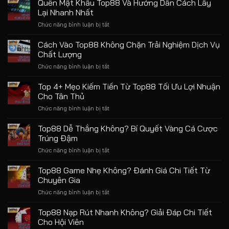
Quên Mật Khẩu Top88 Và Hướng Dẫn Cách Lấy
Lại Nhanh Nhất
Chức năng bình luận bị tắt
ở
Quên
Mật
Cách Vào Top88 Không Chặn Trải Nghiệm Dịch Vụ
Khẩu
Chất Lượng
Top88
Chức năng bình luận bị tắt
ở
Và
Cách
Hướng
Vào
Top 4+ Mẹo Kiếm Tiền Từ Top88 Tối Ưu Lợi Nhuận
Dẫn
Top88
Cách
Cho Tân Thủ
Không
Lấy
Chức năng bình luận bị tắt
ở
Chặn
Lại
Top
Trải
Nhanh
4+
Top88 Dễ Thắng Không? Bí Quyết Vàng Cá Cược
Nghiệm
Nhất
Mẹo
Dịch
Trúng Đậm
Kiếm
Vụ
Chức năng bình luận bị tắt
ở
Tiền
Chất
Top88
Từ
Lượng
Dễ
Top88 Game Nhẹ Không? Đánh Giá Chi Tiết Từ
Top88
Thắng
Tối
Chuyên Gia
Không?
Ưu
Chức năng bình luận bị tắt
ở
Bí
Lợi
Top88
Quyết
Nhuận
Game
Top88 Nạp Rút Nhanh Không? Giải Đáp Chi Tiết
Vàng
Cho
Nhẹ
Cá
Cho Hội Viên
Tân
Không?
Cược