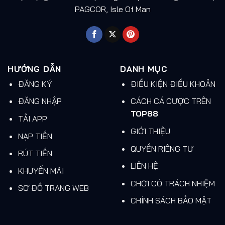
PAGCOR, Isle Of Man
HƯỚNG DẪN
DANH MỤC
ĐĂNG KÝ
ĐIỀU KIỆN ĐIỀU KHOẢN
ĐĂNG NHẬP
CÁCH CÁ CƯỢC TRÊN
TOP88
TẢI APP
GIỚI THIỆU
NẠP TIỀN
QUYỀN RIÊNG TƯ
RÚT TIỀN
LIÊN HỆ
KHUYẾN MÃI
CHƠI CÓ TRÁCH NHIỆM
SƠ ĐỒ TRANG WEB
CHÍNH SÁCH BẢO MẬT