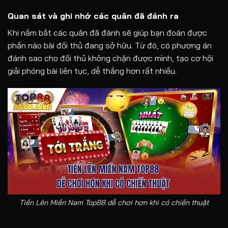
Quan sát và ghi nhớ các quân đã đánh ra
Khi nắm bắt các quân đã đánh sẽ giúp bạn đoán được
phần nào bài đối thủ đang sở hữu. Từ đó, có phương án
đánh sao cho đối thủ không chặn được mình, tạo cơ hội
giải phóng bài liên tục, dễ thắng hơn rất nhiều.
Tiến Lên Miền Nam Top88 dễ chơi hơn khi có chiến thuật