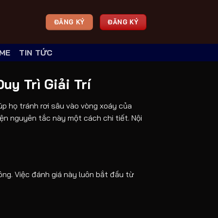
ĐĂNG KÝ
ĐĂNG KÝ
ME
TIN TỨC
y Trì Giải Trí
úp họ tránh rơi sâu vào vòng xoáy của
iện nguyên tắc này một cách chi tiết. Nội
ông. Việc đánh giá này luôn bắt đầu từ