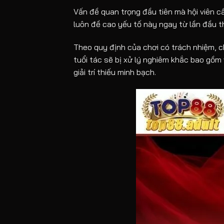
Vấn đề quan trọng đầu tiên mà hội viên cầ
luôn đề cao yếu tố này ngay từ lần đầu t
Theo quy định của chơi có trách nhiệm, ch
tuổi tác sẽ bị xử lý nghiêm khắc bao gồm v
giải trí thiếu minh bạch.