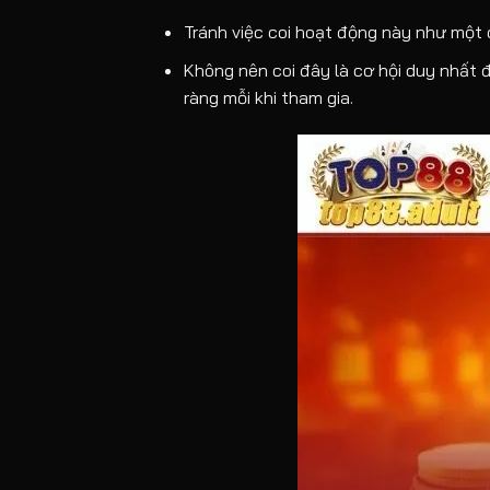
Tránh việc coi hoạt động này như một 
Không nên coi đây là cơ hội duy nhất 
ràng mỗi khi tham gia.