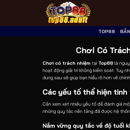
Bỏ
qua
nội
dung
TOP88
BẮN
Chơi Có Trách
Chơi có trách nhiệm
tại
Top88
là nguy
hoạt động giải trí không kiểm soát. Tuy n
dung sau sẽ giúp bạn hiểu rõ hơn về chính
Các yếu tố thể hiện tinh
Cần xem xét nhiều yếu tố để đánh giá một
những quy tắc nền tảng đã được hệ thống
Nắm vững quy tắc về độ tuổi k