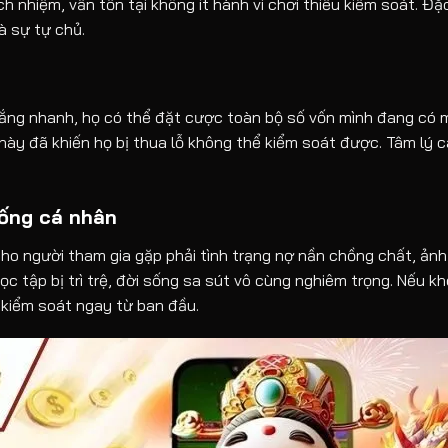
 nhiệm, vẫn tồn tại không ít hành vi chơi thiếu kiểm soát. Đặ
à sự tự chủ.
hắng nhanh, họ có thể đặt cược toàn bộ số vốn mình đang có 
 này đã khiến họ bị thua lỗ không thể kiểm soát được. Tâm lý c
sống cá nhân
n cho người tham gia gặp phải tình trạng nợ nần chồng chất, ả
c tập bị trì trệ, đời sống sa sút vô cùng nghiêm trọng. Nếu k
ó kiểm soát ngay từ ban đầu.