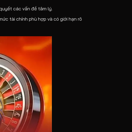
quyết các vấn đề tâm lý.
ức tài chính phù hợp và có giới hạn rõ