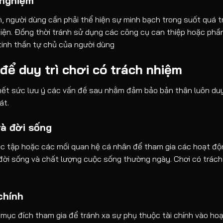
 nghiệm
, người dùng cần phải thể hiện sự minh bạch trong suốt quá t
iện. Đồng thời tránh sử dụng các công cụ can thiệp hoặc phần
tinh thần tự chủ của người dùng
để duy trì chơi có trách nhiệm
ết sức lưu ý các vấn đề sau nhằm đảm bảo bản thân luôn duy t
át.
và đời sống
ọc tập hoặc các mối quan hệ cá nhân để tham gia các hoạt độn
ời sống và chất lượng cuộc sống thường ngày. Chơi có trách n
chính
về mục đích tham gia để tránh xa sự phụ thuộc tài chính vào ho