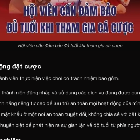
Hội viên cần đảm bảo đủ tuổi khi tham gia cá cược
động đặt cược
ành viên thực hiện việc chơi có trách nhiệm bao gồm:
 thành niên đăng nhập và sử dụng các dịch vụ đang được cung
nh năng riêng tư cao để lưu trữ an toàn mọi hoạt động của mìn
 mật khẩu ở một nơi an toàn tuyệt đối, không chia sẻ với bất k
ên biệt để phát hiện ra sự gian lận về độ tuổi từ phía người