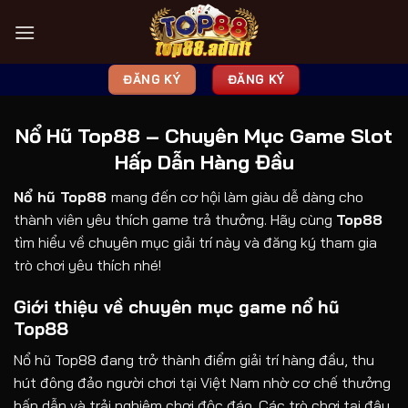
Bỏ
qua
nội
dung
ĐĂNG KÝ
ĐĂNG KÝ
Nổ Hũ Top88 – Chuyên Mục Game Slot
Hấp Dẫn Hàng Đầu
Nổ hũ Top88
mang đến cơ hội làm giàu dễ dàng cho
thành viên yêu thích game trả thưởng. Hãy cùng
Top88
tìm hiểu về chuyên mục giải trí này và đăng ký tham gia
trò chơi yêu thích nhé!
Giới thiệu về chuyên mục game nổ hũ
Top88
Nổ hũ Top88 đang trở thành điểm giải trí hàng đầu, thu
hút đông đảo người chơi tại Việt Nam nhờ cơ chế thưởng
hấp dẫn và trải nghiệm chơi độc đáo. Các trò chơi tại đây