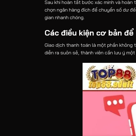
Sau khi hoàn tất bước xác minh và hoàn th
chọn ngân hàng đích để chuyển số dư đến.
gian nhanh chóng.
Các điều kiện cơ bản để 
Giao dịch thanh toán là một phần không t
diễn ra suôn sẻ, thành viên cần lưu ý một