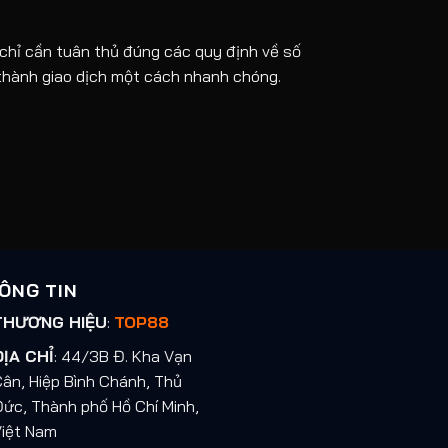
n chỉ cần tuân thủ đúng các quy định về số
n thành giao dịch một cách nhanh chóng.
ÔNG TIN
THƯƠNG HIỆU
:
TOP88
ĐỊA CHỈ
: 44/3B Đ. Kha Vạn
ân, Hiệp Bình Chánh, Thủ
ức, Thành phố Hồ Chí Minh,
iệt Nam