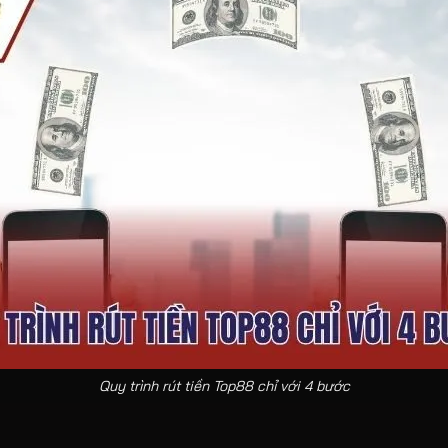
Quy trình rút tiền Top88 chỉ với 4 bước