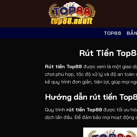
Bỏ
qua
nội
dung
TOP88
BẮN
Rút Tiền Top8
Rút tiền Top88
được xem là một giao dị
chơi phù hợp, tốc độ xử lý và độ an toàn 
kế quy trình đơn giản, tiện lợi, giúp mọi
Hướng dẫn rút tiền Top8
Quy trình
rút tiền Top88
được tối ưu hóa
dịch lần đầu. Để đảm bảo mọi hoạt động d