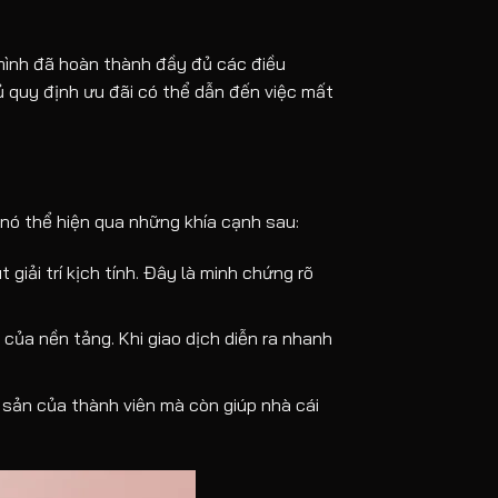
mình đã hoàn thành đầy đủ các điều
 quy định ưu đãi có thể dẫn đến việc mất
 nó thể hiện qua những khía cạnh sau:
iải trí kịch tính. Đây là minh chứng rõ
 của nền tảng. Khi giao dịch diễn ra nhanh
 sản của thành viên mà còn giúp nhà cái