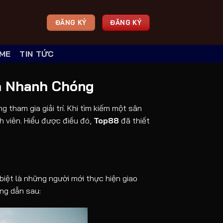
ĐĂNG KÝ
ĐĂNG KÝ
ME
TIN TỨC
ch Nhanh Chóng
tham gia giải trí. Khi tìm kiếm một sân
h viên. Hiểu được điều đó,
Top88
đã thiết
biệt là những người mới thực hiện giao
ng dẫn sau: