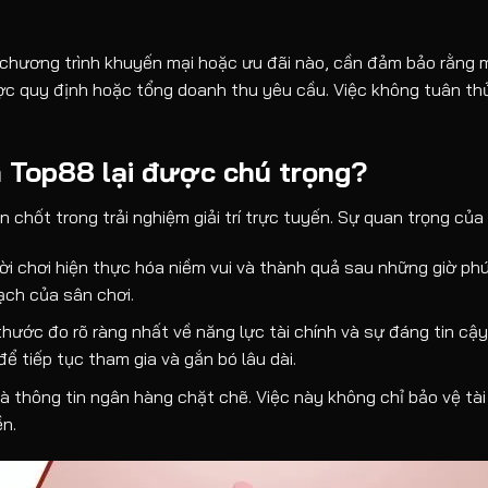
 chương trình khuyến mại hoặc ưu đãi nào, cần đảm bảo rằng 
c quy định hoặc tổng doanh thu yêu cầu. Việc không tuân thủ
ền Top88 lại được chú trọng?
chốt trong trải nghiệm giải trí trực tuyến. Sự quan trọng của
 chơi hiện thực hóa niềm vui và thành quả sau những giờ phút g
ạch của sân chơi.
thước đo rõ ràng nhất về năng lực tài chính và sự đáng tin cậy
ể tiếp tục tham gia và gắn bó lâu dài.
à thông tin ngân hàng chặt chẽ. Việc này không chỉ bảo vệ tài
ền.