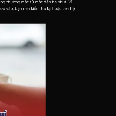
ing thường mất từ một đến ba phút. Ví
a vào, bạn nên kiểm tra lại hoặc liên hệ