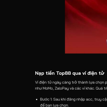
Nạp tiền Top88 qua ví điện tử
Ví điện tử ngày càng trở thành lựa chọn p
như MoMo, ZaloPay và các ví khác. Quá trì
Bước 1: Sau khi đăng nhập acc, truy c
để bạn lựa chọn.