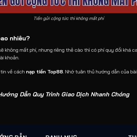
Tiền gửi cộng tức thì không mất phí
bao nhiêu?
sẽ không mất phí, nhưng riêng thẻ cào thì có phí quy đổi khá 
ài khoản.
tin về cách
nạp tiền Top88
. Nhớ tuân thủ hướng dẫn của bài 
 Hướng Dẫn Quy Trình Giao Dịch Nhanh Chóng