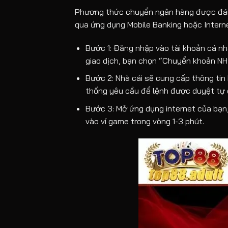
Phương thức chuyển ngân hàng được đánh 
qua ứng dụng Mobile Banking hoặc Interne
Bước 1: Đăng nhập vào tài khoản cá nh
giao dịch, bạn chọn “Chuyển khoản NH
Bước 2: Nhà cái sẽ cung cấp thông tin
thống yêu cầu để lệnh được duyệt tự 
Bước 3: Mở ứng dụng internet của bạn,
vào ví game trong vòng 1-3 phút.