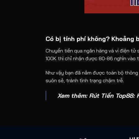
Có bị tính phí không? Khoảng 
Chuyển tiền qua ngân hàng và ví điện tử 
100K thì chỉ nhận được 80-86 nghìn vào t
Như vậy bạn đã nắm được toàn bộ thông 
suôn sẻ, tránh tình trạng chậm trễ.
Xem thêm: Rút Tiền Top88: