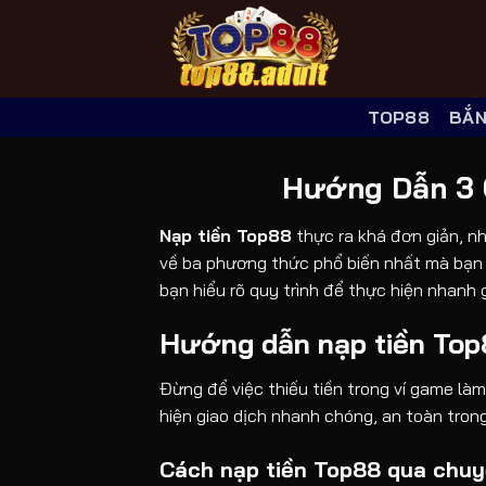
Bỏ
qua
nội
dung
TOP88
BẮN
Hướng Dẫn 3 
Nạp tiền Top88
thực 󠁨󠁨󠁨󠁨󠁨ra khá đơn
về ba phương thức phổ biến nhất mà bạn c
bạn hiểu rõ quy trình để thực hiện nhanh 
Hướng dẫn nạp tiền Top
Đừng để việc thiếu tiền trong ví game làm
hiện giao dịch nhanh chóng, an toàn trong
Cách nạp tiền Top88 qua chu