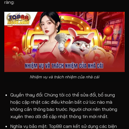
ràng:
Nhiệm vụ và trách nhiệm của nhà cái
Quyền thay đổi: Chúng tôi có thể sửa đổi, bổ sung
hoặc cập nhật các điều khoản bất cứ lúc nào mà
không cần thông báo trước. Người chơi nên thường
xuyên theo dõi để cập nhật thông tin mới nhất.
Nghĩa vụ bảo mật: Top88 cam kết sử dụng các biện