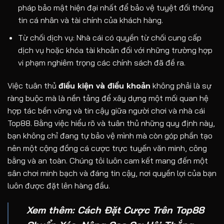
pháp bảo mật hiện đại nhất để bảo vệ tuyệt đối thông
tin cá nhân và tài chính của khách hàng.
Từ chối dịch vụ: Nhà cái có quyền từ chối cung cấp
dịch vụ hoặc khóa tài khoản đối với những trường hợp
vi phạm nghiêm trọng các chính sách đã đề ra.
Việc tuân thủ
điều kiện và điều khoản
không phải là sự
ràng buộc mà là nền tảng để xây dựng một mối quan hệ
hợp tác bền vững và tin cậy giữa người chơi và nhà cái
Top88. Bằng việc hiểu rõ và tuân thủ những quy định này,
bạn không chỉ đang tự bảo vệ mình mà còn góp phần tạo
nên một cộng đồng cá cược trực tuyến văn minh, công
bằng và an toàn. Chúng tôi luôn cam kết mang đến một
sân chơi minh bạch và đáng tin cậy, nơi quyền lợi của bạn
luôn được đặt lên hàng đầu.
Xem thêm: Cách Đặt Cược Trên Top88