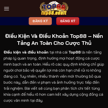
Bỏ
qua
nội
dung
ĐĂNG KÝ
ĐĂNG KÝ
Điều Kiện Và Điều Khoản Top88 – Nền
Tảng An Toàn Cho Cược Thủ
Điều kiện và điều khoản
tại nhà cái
Top88
là nền tảng
pháp lý quan trọng, định hướng mọi hoạt động cá cược
minh bạch và an toàn. Hiểu rõ các quy định không chỉ giúp
người chơi bảo vệ quyền lợi mà còn hạn chế rủi ro không
đáng có. Tuy nhiên, nhiều thành viên mới thường bỏ qua
bước này, dẫn đến vi phạm và ảnh hưởng trực tiếp đến
trải nghiệm. Bài viết sẽ cùng bạn phân tích chi tiết từng
khía cạnh để hiểu rõ hơn cam kết xây dựng cộng đồng cá
cược văn minh tại đây.