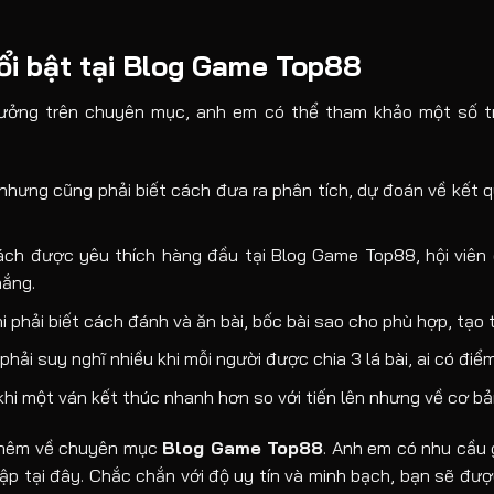
ổi bật tại Blog Game Top88
ưởng trên chuyên mục, anh em có thể tham khảo một số trò
 và nhưng cũng phải biết cách đưa ra phân tích, dự đoán về kế
ch được yêu thích hàng đầu tại Blog Game Top88, hội viên c
hắng.
 phải biết cách đánh và ăn bài, bốc bài sao cho phù hợp, tạo 
phải suy nghĩ nhiều khi mỗi người được chia 3 lá bài, ai có điể
 khi một ván kết thúc nhanh hơn so với tiến lên nhưng về cơ bả
 thêm về chuyên mục
Blog Game Top88
. Anh em có nhu cầu g
ập tại đây. Chắc chắn với độ uy tín và minh bạch, bạn sẽ đư