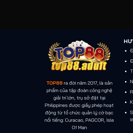
HƯ
Đ
Đ
T
N
TOP88
ra đời năm 2017, là sản
phẩm của tập đoàn công nghệ
R
giải trí lớn, trụ sở đặt tại
K
Philippines được giấy phép hoạt
S
động từ tổ chức quản lý cờ bạc
nổi tiếng: Curacao, PAGCOR, Isle
Of Man