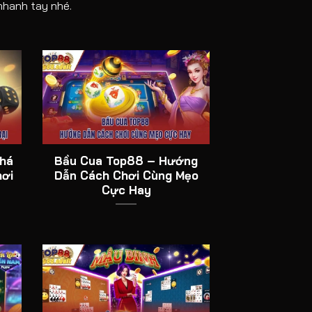
 nhanh tay nhé.
Phá
Bầu Cua Top88 – Hướng
hơi
Dẫn Cách Chơi Cùng Mẹo
Cực Hay