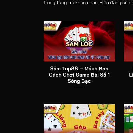
trong từng trò khác nhau. Hiện đang có n
Sâm Top88 – Mách Bạn
Cách Chơi Game Bài Số 1
L
Sòng Bạc