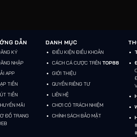
ỚNG DẪN
DANH MỤC
TH
ĂNG KÝ
ĐIỀU KIỆN ĐIỀU KHOẢN
ĂNG NHẬP
CÁCH CÁ CƯỢC TRÊN
TOP88
C
ẢI APP
GIỚI THIỆU
Đ
ẠP TIỀN
QUYỀN RIÊNG TƯ
V
ÚT TIỀN
LIÊN HỆ
HUYẾN MÃI
CHƠI CÓ TRÁCH NHIỆM
Ơ ĐỒ TRANG
CHÍNH SÁCH BẢO MẬT
WEB