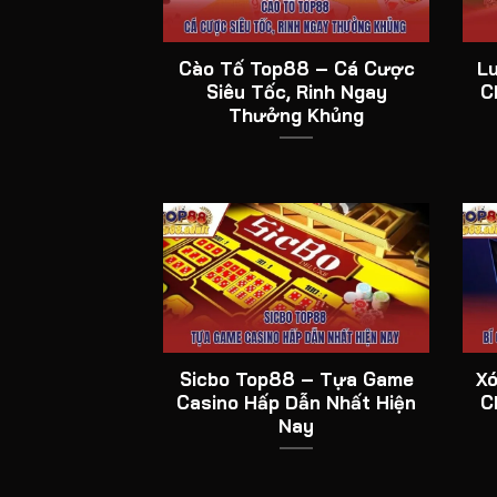
Cào Tố Top88 – Cá Cược
L
Siêu Tốc, Rinh Ngay
C
Thưởng Khủng
Sicbo Top88 – Tựa Game
Xó
Casino Hấp Dẫn Nhất Hiện
C
Nay