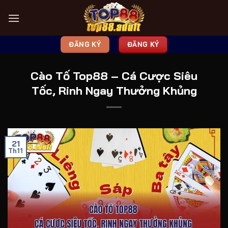
Bỏ
qua
nội
dung
ĐĂNG KÝ
ĐĂNG KÝ
Cào Tố Top88 – Cá Cược Siêu
Tốc, Rinh Ngay Thưởng Khủng
21
Th11