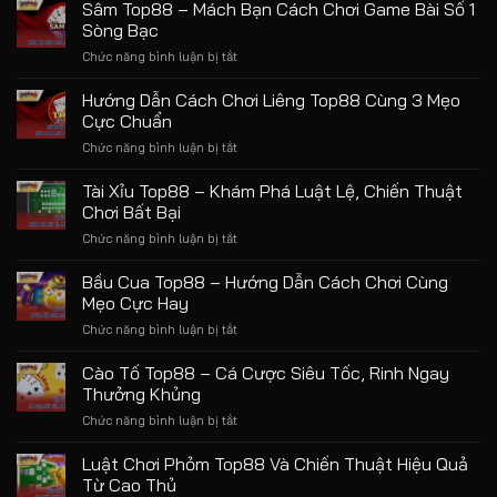
Cái
Sâm Top88 – Mách Bạn Cách Chơi Game Bài Số 1
Đáp
Top88
Chi
Sòng Bạc
Có
Tiết
Chức năng bình luận bị tắt
ở
Uy
Cho
Sâm
Tín
Hội
Top88
Hướng Dẫn Cách Chơi Liêng Top88 Cùng 3 Mẹo
Không?
Viên
–
–
Cực Chuẩn
Mách
Giải
Chức năng bình luận bị tắt
ở
Bạn
Mã
Hướng
Cách
Chi
Dẫn
Tài Xỉu Top88 – Khám Phá Luật Lệ, Chiến Thuật
Chơi
Tiết
Cách
Game
Chơi Bất Bại
Nhất
Chơi
Bài
Chức năng bình luận bị tắt
ở
Liêng
Số
Tài
Top88
1
Xỉu
Bầu Cua Top88 – Hướng Dẫn Cách Chơi Cùng
Cùng
Sòng
Top88
3
Mẹo Cực Hay
Bạc
–
Mẹo
Chức năng bình luận bị tắt
ở
Khám
Cực
Bầu
Phá
Chuẩn
Cua
Cào Tố Top88 – Cá Cược Siêu Tốc, Rinh Ngay
Luật
Top88
Lệ,
Thưởng Khủng
–
Chiến
Chức năng bình luận bị tắt
ở
Hướng
Thuật
Cào
Dẫn
Chơi
Tố
Luật Chơi Phỏm Top88 Và Chiến Thuật Hiệu Quả
Cách
Bất
Top88
Chơi
Từ Cao Thủ
Bại
–