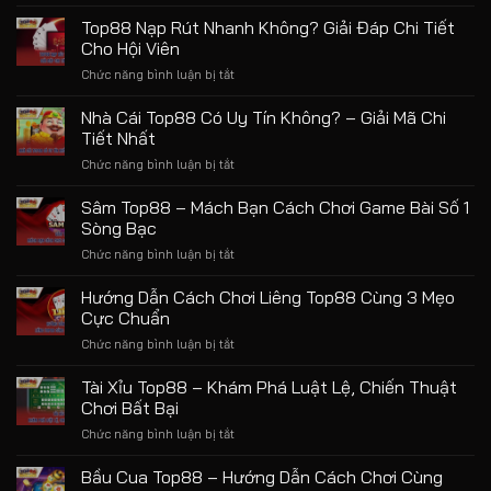
Top88
Quyết
Nhuận
Game
Top88 Nạp Rút Nhanh Không? Giải Đáp Chi Tiết
Vàng
Cho
Nhẹ
Cá
Cho Hội Viên
Tân
Không?
Cược
Thủ
Chức năng bình luận bị tắt
ở
Đánh
Trúng
Top88
Giá
Đậm
Nạp
Nhà Cái Top88 Có Uy Tín Không? – Giải Mã Chi
Chi
Rút
Tiết
Tiết Nhất
Nhanh
Từ
Chức năng bình luận bị tắt
ở
Không?
Chuyên
Nhà
Giải
Gia
Cái
Sâm Top88 – Mách Bạn Cách Chơi Game Bài Số 1
Đáp
Top88
Chi
Sòng Bạc
Có
Tiết
Chức năng bình luận bị tắt
ở
Uy
Cho
Sâm
Tín
Hội
Top88
Hướng Dẫn Cách Chơi Liêng Top88 Cùng 3 Mẹo
Không?
Viên
–
–
Cực Chuẩn
Mách
Giải
Chức năng bình luận bị tắt
ở
Bạn
Mã
Hướng
Cách
Chi
Dẫn
Tài Xỉu Top88 – Khám Phá Luật Lệ, Chiến Thuật
Chơi
Tiết
Cách
Game
Chơi Bất Bại
Nhất
Chơi
Bài
Chức năng bình luận bị tắt
ở
Liêng
Số
Tài
Top88
1
Xỉu
Bầu Cua Top88 – Hướng Dẫn Cách Chơi Cùng
Cùng
Sòng
Top88