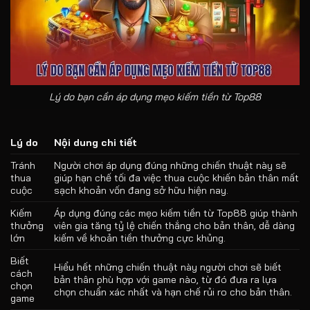
Lý do bạn cần áp dụng mẹo kiếm tiền từ Top88
Lý do
Nội dung chi tiết
Tránh
Người chơi áp dụng đúng những chiến thuật này sẽ
thua
giúp hạn chế tối đa việc thua cuộc khiến bản thân mất
cuộc
sạch khoản vốn đang sở hữu hiện nay.
Kiếm
Áp dụng đúng các mẹo kiếm tiền từ Top88 giúp thành
thưởng
viên gia tăng tỷ lệ chiến thắng cho bản thân, dễ dàng
lớn
kiếm về khoản tiền thưởng cực khủng.
Biết
Hiểu hết những chiến thuật này người chơi sẽ biết
cách
bản thân phù hợp với game nào, từ đó đưa ra lựa
chọn
chọn chuẩn xác nhất và hạn chế rủi ro cho bản thân.
game