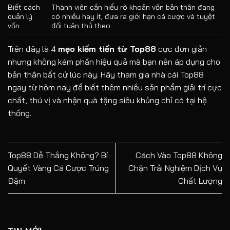
Biết cách
Thành viên cần hiểu rõ khoản vốn bản thân đang
quản lý
có nhiều hay ít, đưa ra giới hạn cá cược và tuyệt
vốn
đối tuân thủ theo.
Trên đây là 4
mẹo kiếm tiền từ Top88
cực đơn giản
nhưng không kém phần hiệu quả mà bạn nên áp dụng cho
bản thân bất cứ lúc này. Hãy tham gia nhà cái Top88
ngay từ hôm nay để biết thêm nhiều sản phẩm giải trí cực
chất, thú vị và nhận quà tặng siêu khủng chỉ có tại hệ
thống.
Top88 Dễ Thắng Không? Bí
Cách Vào Top88 Không
Quyết Vàng Cá Cược Trúng
Chặn Trải Nghiệm Dịch Vụ
Đậm
Chất Lượng