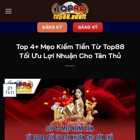
Bỏ
qua
nội
dung
ĐĂNG KÝ
ĐĂNG KÝ
Top 4+ Mẹo Kiếm Tiền Từ Top88
Tối Ưu Lợi Nhuận Cho Tân Thủ
21
Th11