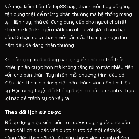
Với mẹo kiếm tiền từ Top88 này, thành viên hãy cố gắng
tận dụng triệt để những phần thưởng mà hệ thống mang
lại. Hiện nay, nhà cái đang cung cấp cho người chơi rất
nhiều sự kiện khuyến mãi khác nhau với giá trị cực hấp
dẫn. Dù bạn có là thành viên lần đầu tham gia hoặc lâu
năm đều dễ dàng nhận thưởng.
Khi sử dụng ưu đãi đúng cách, người chơi có thể thử
nhiều phiên cược hơn mà không tăng rủi ro mất nhiều tiền
vốn cho bản thân. Tuy nhiên, mỗi chương trình đều có
điều kiện tham gia riêng biệt nên thành viên cần tìm hiểu
kỹ. Bạn cũng tuyệt đối không được có bất cứ hành vi trục
lợi nào để tránh sự cố xảy ra.
Theo dõi lịch sử cược
Để áp dụng mẹo kiếm tiền từ Top88 này, người chơi cần
theo dõi lịch sử các ván cược trước đó một cách kỹ
càng. Việc theo dõi dữ liệu giúp thành viên nhanh chóng