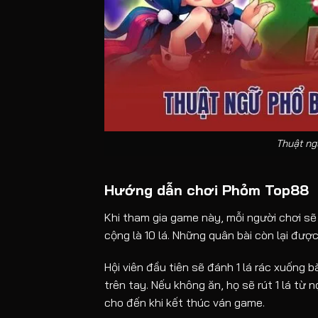
Thuật ng
Hướng dẫn chơi Phỏm Top88
Khi tham gia game này, mỗi người chơi sẽ 
cộng là 10 lá. Những quân bài còn lại được
Hội viên đầu tiên sẽ đánh 1 lá rác xuống 
trên tay. Nếu không ăn, họ sẽ rút 1 lá từ 
cho đến khi kết thúc ván game.