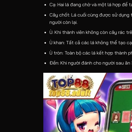
Cạ: Hai lá đang chờ và một lá hợp để 
Cây chốt: Lá cuối cùng được sử dụng 
người còn lại.
Ù: Khi thành viên không còn cây rác trê
Ù khan: Tất cả các lá không thể tạo cạ
Ù tròn: Toàn bộ các lá kết hợp thành 
Đền: Khi người đánh cho người sau ăn 