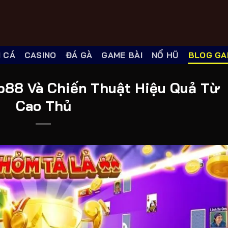
 CÁ
CASINO
ĐÁ GÀ
GAME BÀI
NỔ HŨ
BLOG GA
p88 Và Chiến Thuật Hiệu Quả Từ
Cao Thủ