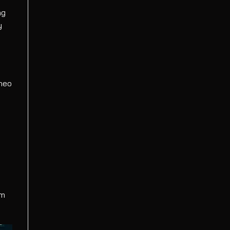
ng
y
Theo
am