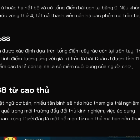
ù hoặc hạ hết bộ và có tổng điểm bài còn lại bằng 0. Nếu khô
rước vòng thứ 4, tất cả thành viên cần hạ các phỏm có trên ta
p88
 được xác định dựa trên tổng điểm cây rác còn lại trên tay. 
tính điểm tương ứng với giá trị trên lá bài. Quân J được tính 11
iểm các lá lẻ còn lại sẽ là số điểm cuối cùng của người chơi,
8 từ cao thủ
ật ngữ cơ bản, nhiều tân binh sẽ háo hức tham gia trải nghiệm
u quả trong môi trường đầy đối thủ kinh nghiệm, việc áp dụng
quan trọng. Dưới đây là một số mẹo từ cao thủ mà bạn nên th