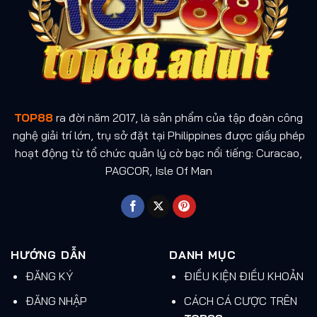
Gian
TOP88
ra đời năm 2017, là sản phẩm của tập đoàn công
nghệ giải trí lớn, trụ sở đặt tại Philippines được giấy phép
hoạt động từ tổ chức quản lý cờ bạc nổi tiếng: Curacao,
PAGCOR, Isle Of Man
HƯỚNG DẪN
DANH MỤC
ĐĂNG KÝ
ĐIỀU KIỆN ĐIỀU KHOẢN
ĐĂNG NHẬP
CÁCH CÁ CƯỢC TRÊN