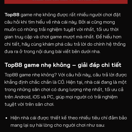
Top88
game nhẹ không được rất nhiều người chơi đặt
câu hỏi khi tìm hiểu về nhà cái này. Bởi ai cũng mong
muốn có những trải nghiệm tuyệt vời nhất, tối ưu thời
gian truy cập và chơi game mượt mà nhất. Để hiểu hơn
chi tiết, hãy cùng khám phá câu trả lời do chính hệ thống
đưa ra ở trong nội dung bài viết bên dưới nha.
Top88 game nhẹ không – giải đáp chi tiết
Top88 game nhẹ không? Với câu hỏi này, câu trả lời được
khẳng định chắc chắn là CÓ. Hiện tại, nhà cái đang là một
trong những sân chơi có dung lượng nhẹ nhất, tối ưu cả
trên Android, iOS và PC, giúp mọi người có trải nghiệm
tuyệt vời trên sân chơi.
Hiện nhà cái được thiết kế theo nhiều tiêu chí đảm bảo
mang lại sự hài lòng cho người chơi như sau: