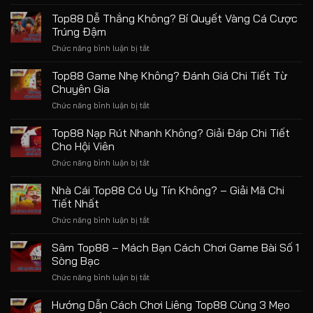
Top
Trải
Nhanh
4+
Top88 Dễ Thắng Không? Bí Quyết Vàng Cá Cược
Nghiệm
Nhất
Mẹo
Dịch
Trúng Đậm
Kiếm
Vụ
Chức năng bình luận bị tắt
ở
Tiền
Chất
Top88
Từ
Lượng
Dễ
Top88 Game Nhẹ Không? Đánh Giá Chi Tiết Từ
Top88
Thắng
Tối
Chuyên Gia
Không?
Ưu
Chức năng bình luận bị tắt
ở
Bí
Lợi
Top88
Quyết
Nhuận
Game
Top88 Nạp Rút Nhanh Không? Giải Đáp Chi Tiết
Vàng
Cho
Nhẹ
Cá
Cho Hội Viên
Tân
Không?
Cược
Thủ
Chức năng bình luận bị tắt
ở
Đánh
Trúng
Top88
Giá
Đậm
Nạp
Nhà Cái Top88 Có Uy Tín Không? – Giải Mã Chi
Chi
Rút
Tiết
Tiết Nhất
Nhanh
Từ
Chức năng bình luận bị tắt
ở
Không?
Chuyên
Nhà
Giải
Gia
Cái
Sâm Top88 – Mách Bạn Cách Chơi Game Bài Số 1
Đáp
Top88
Chi
Sòng Bạc
Có
Tiết
Chức năng bình luận bị tắt
ở
Uy
Cho
Sâm
Tín
Hội
Top88
Hướng Dẫn Cách Chơi Liêng Top88 Cùng 3 Mẹo
Không?
Viên