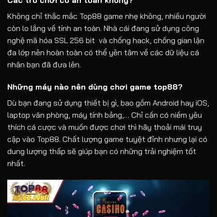
Các trò chơi có an toàn không?
Không chỉ thắc mắc Top88 game nhẹ không, nhiều người
còn lo lắng về tính an toàn. Nhà cái đang sử dụng công
nghệ mã hóa SSL 256 bit và chống hack, chống gian lận
đa lớp nên hoàn toàn có thể yên tâm về các dữ liệu cá
nhân bạn đã đưa lên.
Những máy nào nên dùng chơi game top88?
Dù bạn đang sử dụng thiết bị gì, bao gồm Android hay iOS,
laptop văn phòng, máy tính bảng,… Chỉ cần có niềm yêu
thích cá cược và muốn được chơi thì hãy thoải mái truy
cập vào Top88. Chất lượng game tuyệt đỉnh nhưng lại có
dung lượng thấp sẽ giúp bạn có những trải nghiệm tốt
nhất.