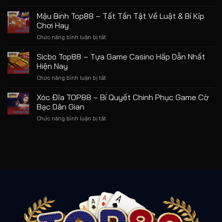
Tiến
Chiến
Thưởng
Lên
Mậu Binh Top88 – Tất Tần Tật Về Luật & Bí Kíp
Thuật
Khủng
Miền
Hiệu
Chơi Hay
Nam
Quả
Chức năng bình luận bị tắt
ở
Top88
Từ
Mậu
–
Cao
Binh
Sicbo Top88 – Tựa Game Casino Hấp Dẫn Nhất
Giới
Thủ
Top88
Thiệu
Hiện Nay
–
Luật
Chức năng bình luận bị tắt
ở
Tất
Và
Sicbo
Tần
Cách
Top88
Xóc Đĩa TOP88 – Bí Quyết Chinh Phục Game Cờ
Tật
Chơi
–
Về
Bạc Dân Gian
Chuẩn
Tựa
Luật
Chức năng bình luận bị tắt
ở
Game
&
Xóc
Casino
Bí
Đĩa
Hấp
Kíp
TOP88
Dẫn
Chơi
–
Nhất
Hay
Bí
Hiện
Quyết
Nay
Chinh
Phục
Game
Cờ
Bạc
Dân