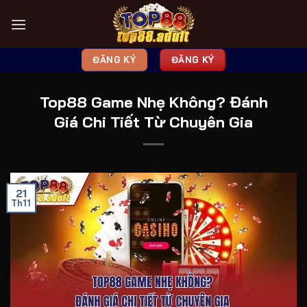
Bỏ
qua
nội
dung
ĐĂNG KÝ
ĐĂNG KÝ
Top88 Game Nhẹ Không? Đánh
Giá Chi Tiết Từ Chuyên Gia
21
Th11