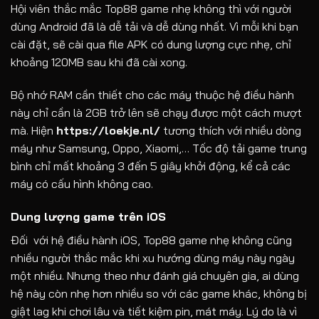
Hội viên thắc mắc Top88 game nhẹ không thì với người
dùng Android đã là dễ tải và dễ dùng nhất. Vì mỗi khi bạn
cài đặt, sẽ cài qua file APK có dung lượng cực nhẹ, chỉ
khoảng 120MB sau khi đã cài xong.
Bộ nhớ RAM cần thiết cho các máy thuộc hệ điều hành
này chỉ cần là 2GB trở lên sẽ chạy được một cách mượt
mà. Hiện
https://loekje.nl/
tương thích với nhiều dòng
máy như Samsung, Oppo, Xiaomi,… Tốc độ tải game trung
bình chỉ mất khoảng 3 đến 5 giây khởi động, kể cả các
máy có cấu hình không cao.
Dung lượng game trên iOS
Đối với hệ điều hành iOS, Top88 game nhẹ không cũng
nhiều người thắc mắc khi xu hướng dùng máy này ngày
một nhiều. Nhưng theo như đánh giá chuyên gia, ai dùng
hệ này còn nhẹ hơn nhiều so với các game khác, không bị
giật lag khi chơi lâu và tiết kiệm pin, mát máy.
Lý do là vì