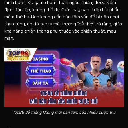
minh bạch, KQ game hoàn toàn ngẫu nhiên, được kiểm
định độc lập, không thể dự đoán hay can thiệp bởi phần
mềm thứ ba. Bạn không cần bận tâm vấn đề bị sân chơi
thao túng, do đó tạo ra môi trường “dễ thở”, rõ ràng, giúp
khả năng chiến thắng phụ thuộc vào chiến thuật, may
mắn.
Top88 dễ thắng không mối bận tâm của nhiều cược thủ