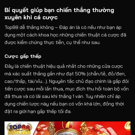
Bí quyết giúp bạn chiến thắng thường
xuyên khi cá cược
Top88 dễ thắng không – Đáp án là có nếu như bạn áp
dụng một cách khoa học những chiến thuật cá cược đã
được kiểm chứng thực tiễn, cụ thể như sau.
Cược gấp thếp
Đây là chiến thuật hiệu quả nhất cho những cửa cược
mà xác suất thắng gần như đạt 50% (chẵn/lẻ, đỏ/đen,
cao/thấp, tài/xỉu…). Nguyên tắc chủ đạo chính là gấp đôi
tiền cược sau mỗi lần thua, mục đích thu hồi toàn bộ vốn
đã thua và có lãi sau khi thắng 1 ván. Tuy nhiên chỉ áp
dụng chiến lược này nếu bạn có vốn khá lớn, đồng thời
đặt ra giới hạn gấp thếp tối đa.