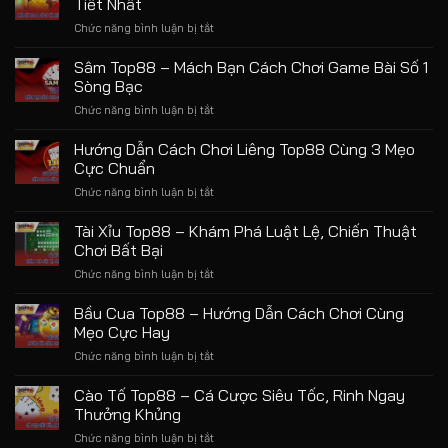
Tiết Nhất
Nhanh
Từ
Chức năng bình luận bị tắt
ở
Không?
Chuyên
Nhà
Giải
Gia
Cái
Sâm Top88 – Mách Bạn Cách Chơi Game Bài Số 1
Đáp
Top88
Chi
Sòng Bạc
Có
Tiết
Chức năng bình luận bị tắt
ở
Uy
Cho
Sâm
Tín
Hội
Top88
Hướng Dẫn Cách Chơi Liêng Top88 Cùng 3 Mẹo
Không?
Viên
–
–
Cực Chuẩn
Mách
Giải
Chức năng bình luận bị tắt
ở
Bạn
Mã
Hướng
Cách
Chi
Dẫn
Tài Xỉu Top88 – Khám Phá Luật Lệ, Chiến Thuật
Chơi
Tiết
Cách
Game
Chơi Bất Bại
Nhất
Chơi
Bài
Chức năng bình luận bị tắt
ở
Liêng
Số
Tài
Top88
1
Xỉu
Bầu Cua Top88 – Hướng Dẫn Cách Chơi Cùng
Cùng
Sòng
Top88
3
Mẹo Cực Hay
Bạc
–
Mẹo
Chức năng bình luận bị tắt
ở
Khám
Cực
Bầu
Phá
Chuẩn
Cua
Cào Tố Top88 – Cá Cược Siêu Tốc, Rinh Ngay
Luật
Top88
Lệ,
Thưởng Khủng
–
Chiến
Chức năng bình luận bị tắt
ở
Hướng
Thuật