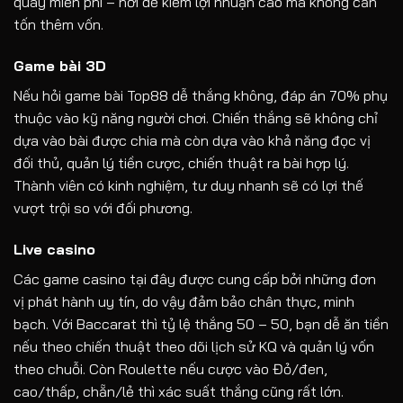
quay miễn phí – nơi dễ kiếm lợi nhuận cao mà không cần
tốn thêm vốn.
Game bài 3D
Nếu hỏi game bài Top88 dễ thắng không, đáp án 70% phụ
thuộc vào kỹ năng người chơi. Chiến thắng sẽ không chỉ
dựa vào bài được chia mà còn dựa vào khả năng đọc vị
đối thủ, quản lý tiền cược, chiến thuật ra bài hợp lý.
Thành viên có kinh nghiệm, tư duy nhanh sẽ có lợi thế
vượt trội so với đối phương.
Live casino
Các game casino tại đây được cung cấp bởi những đơn
vị phát hành uy tín, do vậy đảm bảo chân thực, minh
bạch. Với Baccarat thì tỷ lệ thắng 50 – 50, bạn dễ ăn tiền
nếu theo chiến thuật theo dõi lịch sử KQ và quản lý vốn
theo chuỗi. Còn Roulette nếu cược vào Đỏ/đen,
cao/thấp, chẵn/lẻ thì xác suất thắng cũng rất lớn.