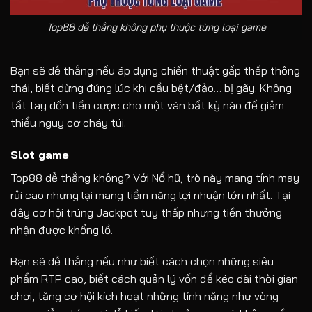
Top88 dễ thắng không phụ thuộc từng loại game
Bạn sẽ dễ thắng nếu áp dụng chiến thuật gấp thếp thông
thái, biết dừng đúng lúc khi cầu bệt/đảo… bị gãy. Không
tất tay dồn tiền cược cho một ván bất kỳ nào để giảm
thiểu nguy cơ cháy túi.
Slot game
Top88 dễ thắng không? Với Nổ hũ, trò này mang tính may
rủi cao nhưng lại mang tiềm năng lợi nhuận lớn nhất. Tại
đây cơ hội trúng Jackpot tuy thấp nhưng tiền thưởng
nhận được khổng lồ.
Bạn sẽ dễ thắng nếu như biết cách chọn những siêu
phẩm RTP cao, biết cách quản lý vốn để kéo dài thời gian
chơi, tăng cơ hội kích hoạt những tính năng như vòng