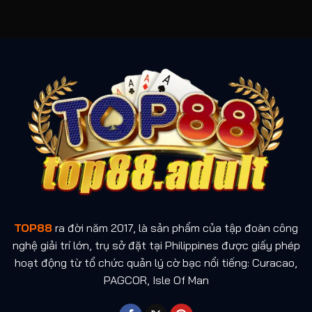
TOP88
Dẫn
Chơi
–
Nhất
Hay
Bí
Hiện
Quyết
Nay
Chinh
Phục
Game
Cờ
Bạc
Dân
Gian
TOP88
ra đời năm 2017, là sản phẩm của tập đoàn công
nghệ giải trí lớn, trụ sở đặt tại Philippines được giấy phép
hoạt động từ tổ chức quản lý cờ bạc nổi tiếng: Curacao,
PAGCOR, Isle Of Man