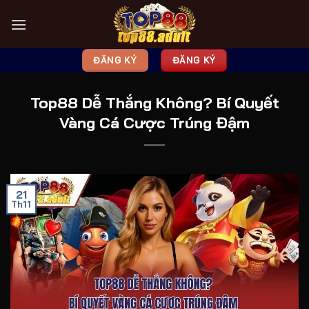
Bỏ
qua
nội
dung
ĐĂNG KÝ
ĐĂNG KÝ
Top88 Dễ Thắng Không? Bí Quyết
Vàng Cá Cược Trúng Đậm
21
Th11