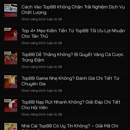
Quên
Mật
Cách Vào Top88 Không Chặn Trải Nghiệm Dịch Vụ
Khẩu
Chất Lượng
Top88
Chức năng bình luận bị tắt
ở
Và
Cách
Hướng
Vào
Top 4+ Mẹo Kiếm Tiền Từ Top88 Tối Ưu Lợi Nhuận
Dẫn
Top88
Cách
Cho Tân Thủ
Không
Lấy
Chức năng bình luận bị tắt
ở
Chặn
Lại
Top
Trải
Nhanh
4+
Top88 Dễ Thắng Không? Bí Quyết Vàng Cá Cược
Nghiệm
Nhất
Mẹo
Dịch
Trúng Đậm
Kiếm
Vụ
Chức năng bình luận bị tắt
ở
Tiền
Chất
Top88
Từ
Lượng
Dễ
Top88 Game Nhẹ Không? Đánh Giá Chi Tiết Từ
Top88
Thắng
Tối
Chuyên Gia
Không?
Ưu
Chức năng bình luận bị tắt
ở
Bí
Lợi
Top88
Quyết
Nhuận
Game
Top88 Nạp Rút Nhanh Không? Giải Đáp Chi Tiết
Vàng
Cho
Nhẹ
Cá
Cho Hội Viên
Tân
Không?
Cược
Thủ
Chức năng bình luận bị tắt
ở
Đánh
Trúng
Top88
Giá
Đậm
Nạp
Nhà Cái Top88 Có Uy Tín Không? – Giải Mã Chi
Chi
Rút
Tiết