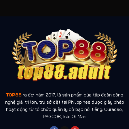
TOP88
ra đời năm 2017, là sản phẩm của tập đoàn công
nghệ giải trí lớn, trụ sở đặt tại Philippines được giấy phép
hoạt động từ tổ chức quản lý cờ bạc nổi tiếng: Curacao,
PAGCOR, Isle Of Man