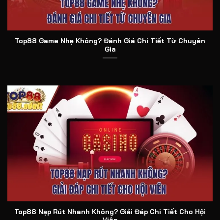
Top88 Game Nhẹ Không? Đánh Giá Chi Tiết Từ Chuyên
Gia
Top88 Nạp Rút Nhanh Không? Giải Đáp Chi Tiết Cho Hội
Viên