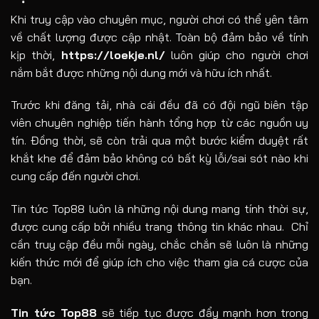
Khi truy cập vào chuyên mục, người chơi có thể yên tâm
về chất lượng được cập nhật. Toàn bộ đảm bảo về tính
kịp thời,
https://loekje.nl/
luôn giúp cho người chơi
nắm bắt được những nội dung mới và hữu ích nhất.
Trước khi đăng tải, nhà cái đều đã có đội ngũ biên tập
viên chuyên nghiệp tiến hành tổng hợp từ các nguồn uy
tín. Đồng thời, sẽ còn trải qua một bước kiểm duyệt rất
khắt khe để đảm bảo không có bất kỳ lỗi/sai sót nào khi
cung cấp đến người chơi.
Tin tức Top88 luôn là những nội dung mang tính thời sự,
được cung cấp bởi nhiều trang thông tin khác nhau. Chỉ
cần truy cập đều mỗi ngày, chắc chắn sẽ luôn là những
kiến thức mới để giúp ích cho việc tham gia cá cược của
bạn.
Tin tức Top88
sẽ tiếp tục được đẩy mạnh hơn trong