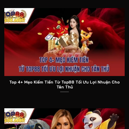
Top 4+ Mẹo Kiếm Tiền Từ Top88 Tối Ưu Lợi Nhuận Cho
Tân Thủ