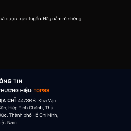
 cá cược trực tuyến. Hãy nắm rõ những
ÔNG TIN
THƯƠNG HIỆU
:
TOP88
ĐỊA CHỈ
: 44/3B Đ. Kha Vạn
ân, Hiệp Bình Chánh, Thủ
ức, Thành phố Hồ Chí Minh,
iệt Nam