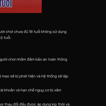
ười chơi chưa đủ 18 tuổi không sử dụng
ộ tuổi.
 người chơi nhằm đảm bảo an toàn thông
ả mạo sẽ bị phát hiện và hệ thống sẽ lập
tài khoản và hạn chế nguy cơ bị xâm
ọi thay đổi đều được áp dụng kịp thời và