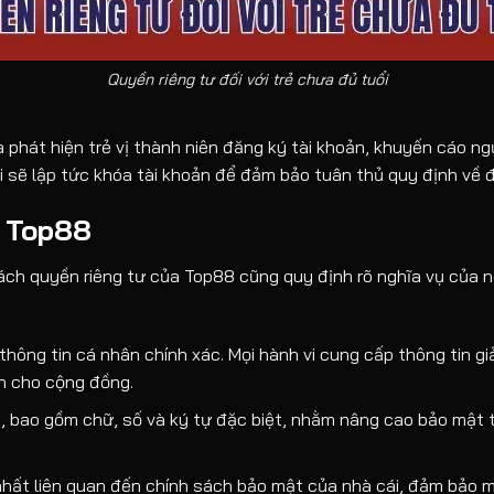
Quyền riêng tư đối với trẻ chưa đủ tuổi
 phát hiện trẻ vị thành niên đăng ký tài khoản, khuyến cáo ng
i sẽ lập tức khóa tài khoản để đảm bảo tuân thủ quy định về đ
i Top88
ách quyền riêng tư của Top88 cũng quy định rõ nghĩa vụ của
hông tin cá nhân chính xác. Mọi hành vi cung cấp thông tin gi
n cho cộng đồng.
, bao gồm chữ, số và ký tự đặc biệt, nhằm nâng cao bảo mật 
 nhất liên quan đến chính sách bảo mật của nhà cái, đảm bảo m