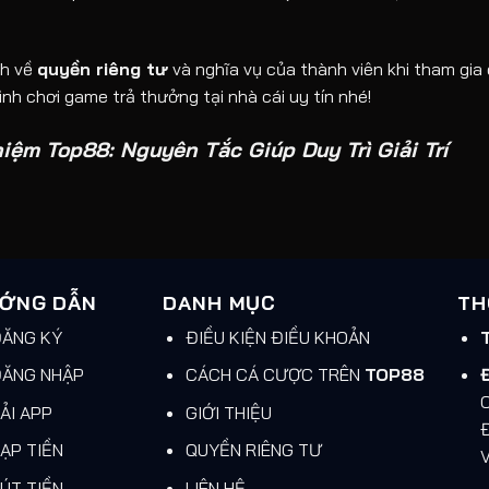
ch về
quyền riêng tư
và nghĩa vụ của thành viên khi tham gia
nh chơi game trả thưởng tại nhà cái uy tín nhé!
iệm Top88: Nguyên Tắc Giúp Duy Trì Giải Trí
ỚNG DẪN
DANH MỤC
TH
ĂNG KÝ
ĐIỀU KIỆN ĐIỀU KHOẢN
ĂNG NHẬP
CÁCH CÁ CƯỢC TRÊN
TOP88
C
ẢI APP
GIỚI THIỆU
Đ
ẠP TIỀN
QUYỀN RIÊNG TƯ
V
ÚT TIỀN
LIÊN HỆ