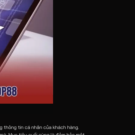
ng thông tin cá nhân của khách hàng.
 mà. Mục tiêu cuối cùng là đảm bảo một