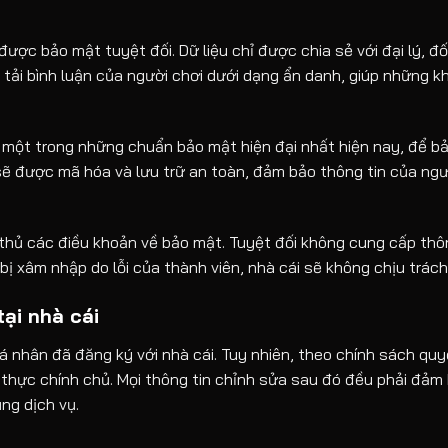
được bảo mật tuyệt đối. Dữ liệu chỉ được chia sẻ với đại lý, 
ng tải bình luận của người chơi dưới dạng ẩn danh, giúp những
à một trong những chuẩn bảo mật hiện đại nhất hiện nay, để b
 sẽ được mã hóa và lưu trữ an toàn, đảm bảo thông tin của người
thủ các điều khoản về bảo mật. Tuyệt đối không cung cấp thôn
 bị xâm nhập do lỗi của thành viên, nhà cái sẽ không chịu trách
ại nhà cái
 nhân đã đăng ký với nhà cái. Tuy nhiên, theo chính sách quyề
thực chính chủ. Mọi thông tin chỉnh sửa sau đó đều phải đảm b
ụng dịch vụ.