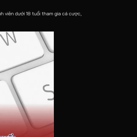
h viên dưới 18 tuổi tham gia cá cược,