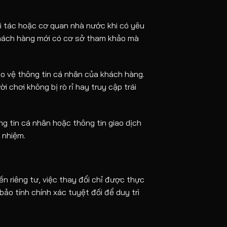
đối tác hoặc cơ quan nhà nước khi có yêu
 khách hàng mới có cơ sở tham khảo mà
ảo vệ thông tin cá nhân của khách hàng.
 chơi không bị rò rỉ hay truy cập trái
g tin cá nhân hoặc thông tin giao dịch
 nhiệm.
n riêng tư, việc thay đổi chỉ được thực
ảo tính chính xác tuyệt đối để duy trì