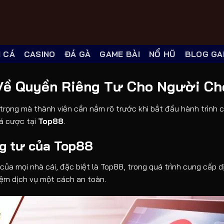
 CÁ
CASINO
ĐÁ GÀ
GAME BÀI
NỔ HŨ
BLOG GA
Về Quyền Riêng Tư Cho Người Ch
trọng mà thành viên cần nắm rõ trước khi bắt đầu hành trình 
á cược tại
Top88
.
ng tư của Top88
của mọi nhà cái, đặc biệt là Top88, trong quá trình cung cấp 
iệm dịch vụ một cách an toàn.