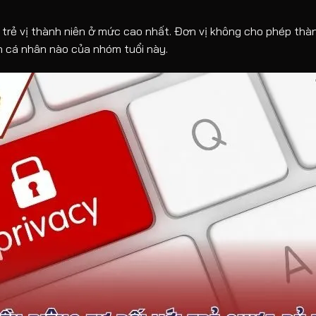
 trẻ vị thành niên ở mức cao nhất. Đơn vị không cho phép thàn
n cá nhân nào của nhóm tuổi này.