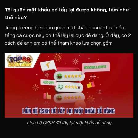
Tôi quên mật khẩu có lấy lại được không, làm như
thế nào?
Trong trường hợp bạn quên mật khẩu account tại nền
tảng cá cược này có thể lấy lại cực dễ dàng. Ở đây, có 2
cách để anh em có thể tham khảo lựa chọn gồm:
Liên hệ CSKH để lấy lại mật khẩu dễ dàng