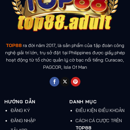
TOP88
ra đời năm 2017, là sản phẩm của tập đoàn công
nghệ giải trí lớn, trụ sở đặt tại Philippines được giấy phép
hoạt động từ tổ chức quản lý cờ bạc nổi tiếng: Curacao,
PAGCOR, Isle Of Man
HƯỚNG DẪN
DANH MỤC
ĐĂNG KÝ
ĐIỀU KIỆN ĐIỀU KHOẢN
ĐĂNG NHẬP
CÁCH CÁ CƯỢC TRÊN
TOP88