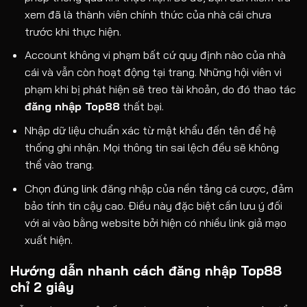
xem đã là thành viên chính thức của nhà cái chưa
trước khi thực hiện.
Account không vi phạm bất cứ quy định nào của nhà
cái và vẫn còn hoạt động tại trang. Những hội viên vi
phạm khi bị phát hiện sẽ treo tài khoản, do đó thao tác
đăng nhập Top88
thất bại.
Nhập dữ liệu chuẩn xác từ mật khẩu đến tên để hệ
thống ghi nhận. Mọi thông tin sai lệch đều sẽ không
thể vào trang.
Chọn đúng link đăng nhập của nền tảng cá cược, đảm
bảo tính tin cậy cao. Điều này đặc biệt cần lưu ý đối
với ai vào bằng website bởi hiện có nhiều link giả mạo
xuất hiện.
Hướng dẫn nhanh cách đăng nhập Top88
chỉ 2 giây