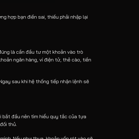
g hợp bạn điền sai, thiếu phải nhập lại
đúng là cần đầu tư một khoản vào trò
hoản ngân hàng, ví điện tử, thẻ cào, tiền
 Ngay sau khi hệ thống tiếp nhận lệnh sẽ
i bắt đầu nên tìm hiểu quy tắc của tựa
đối thủ.
 mình. Nếu như thua, khoản vốn rót vào sẽ