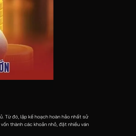
ủ. Từ đó, lập kế hoạch hoàn hảo nhất sử
a vốn thành các khoản nhỏ, đặt nhiều ván