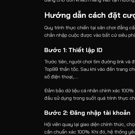
Hướng dẫn cách đặt cượ
Quy trình thực chiến tại sân chơi đẳng cấ
chắn nhập cuộc được vào bất cứ siêu p
Bước 1: Thiết lập ID
Trước tiên, người chơi tìm đường link và
Top88 thần tốc. Sau khi vào đến trang ch
số điện thoại,….
Đảm bảo dữ liệu cá nhân chính xác 100% đ
đầu sử dụng trong suốt quá trình thực ch
Bước 2: Đăng nhập tài khoản
Hội viên quay lại giao diện chính thức,
cần chuẩn xác 100%. Khi đó, hệ thống yêu