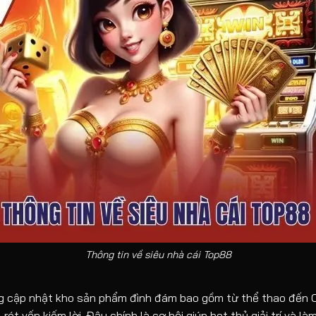
Thông tin về siêu nhà cái Top88
ng cập nhật kho sản phẩm đình đám bao gồm từ thể thao đến 
t vốn kiếm lời. Đây chính là cơ hội giúp bet thủ giải trí và là