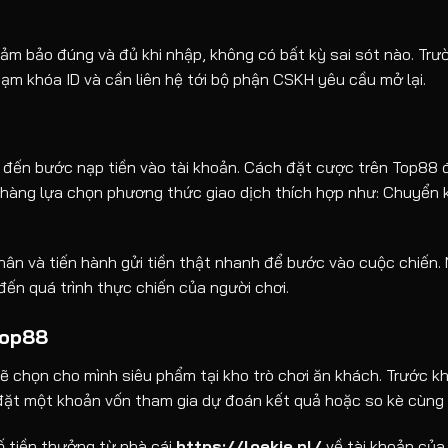
m bảo đúng và đủ khi nhập, không có bất kỳ sai sót nào. Trườn
tạm khóa ID và cần liên hệ tới bộ phận CSKH yêu cầu mở lại.
i đến bước nạp tiền vào tài khoản. Cách đặt cược trên Top88 
h hàng lựa chọn phương thức giao dịch thích hợp như: Chuyển k
thân và tiến hành gửi tiền thật nhanh để bước vào cuộc chiến.
 đến quá trình thực chiến của người chơi.
Top88
 chọn cho mình siêu phẩm tại kho trò chơi ăn khách. Trước kh
ặt một khoản vốn tham gia dự đoán kết quả hoặc so kè cùng 
 tiền thưởng từ nhà cái
https://loekje.nl/
về tài khoản của