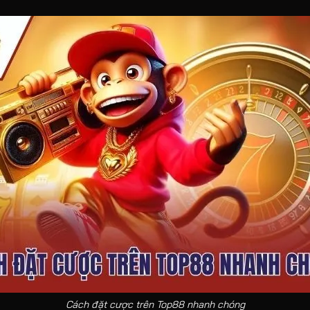
Cách đặt cược trên Top88 nhanh chóng