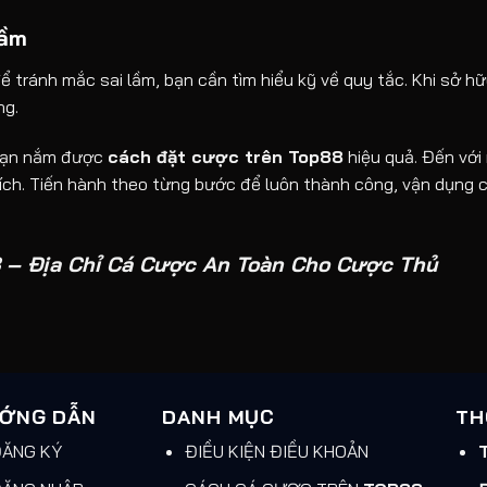
lầm
ể tránh mắc sai lầm, bạn cần tìm hiểu kỹ về quy tắc. Khi sở h
ng.
 bạn nắm được
cách đặt cược trên Top88
hiệu quả. Đến với 
h. Tiến hành theo từng bước để luôn thành công, vận dụng chi
8 – Địa Chỉ Cá Cược An Toàn Cho Cược Thủ
ỚNG DẪN
DANH MỤC
TH
ĂNG KÝ
ĐIỀU KIỆN ĐIỀU KHOẢN