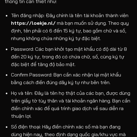
thông tin cần thiết như:
Tên đăng nhập: Đây chính là tên tài khoản thành viên
https://loekje.nl/
mà bạn muốn sử dụng. Theo quy
định, tên phải có 6 đến 15 ký tự, bao gồm chữ và số,
nhưng không chứa những ký tự đặc biệt.
Password: Các bạn khởi tạo mật khẩu có độ dài từ 8
đến 20 ký tự, trong đó có chứa chữ, số, cùng ký tự
đặc biệt để tăng độ bảo mật.
Confirm Password: Bạn cần xác nhận lại mật khẩu
bằng cách điền đúng dãy ký tự như bên trên.
Họ và tên: Đây là tên họ thật của các bạn, được dùng
trên giấy tờ tùy thân và tài khoản ngân hàng. Bạn cần
điền chính xác để quá trình giao dịch về sau diễn ra
thuận lợi.
Số điện thoại: Hãy điền chính xác số mà bạn đang
dùng hiện nay, theo định dạng quốc gia/khu vực mà