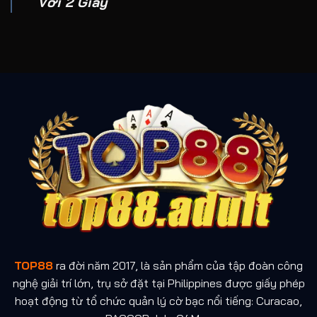
Với 2 Giây
TOP88
ra đời năm 2017, là sản phẩm của tập đoàn công
nghệ giải trí lớn, trụ sở đặt tại Philippines được giấy phép
hoạt động từ tổ chức quản lý cờ bạc nổi tiếng: Curacao,