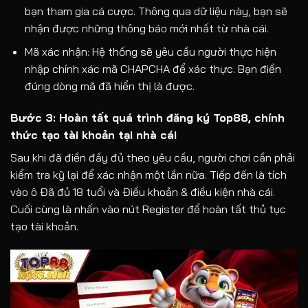
bạn tham gia cá cược. Thông qua dữ liệu này, bạn sẽ
nhận được những thông báo mới nhất từ nhà cái.
Mã xác nhận: Hệ thống sẽ yêu cầu người thực hiện
nhập chính xác mã CHAPCHA để xác thực. Bạn điền
đúng dòng mã đã hiển thị là được.
Bước 3: Hoàn tất quá trình đăng ký Top88, chính
thức tạo tài khoản tại nhà cái
Sau khi đã điền đầy đủ theo yêu cầu, người chơi cần phải
kiểm tra kỹ lại để xác nhận một lần nữa. Tiếp đến là tích
vào ô Đã đủ 18 tuổi và Điều khoản & điều kiện nhà cái.
Cuối cùng là nhấn vào nút Register để hoàn tất thủ tục
tạo tài khoản.