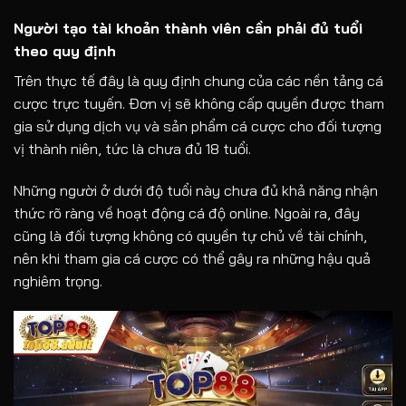
Người tạo tài khoản thành viên cần phải đủ tuổi
theo quy định
Trên thực tế đây là quy định chung của các nền tảng cá
cược trực tuyến. Đơn vị sẽ không cấp quyền được tham
gia sử dụng dịch vụ và sản phẩm cá cược cho đối tượng
vị thành niên, tức là chưa đủ 18 tuổi.
Những người ở dưới độ tuổi này chưa đủ khả năng nhận
thức rõ ràng về hoạt động cá độ online. Ngoài ra, đây
cũng là đối tượng không có quyền tự chủ về tài chính,
nên khi tham gia cá cược có thể gây ra những hậu quả
nghiêm trọng.