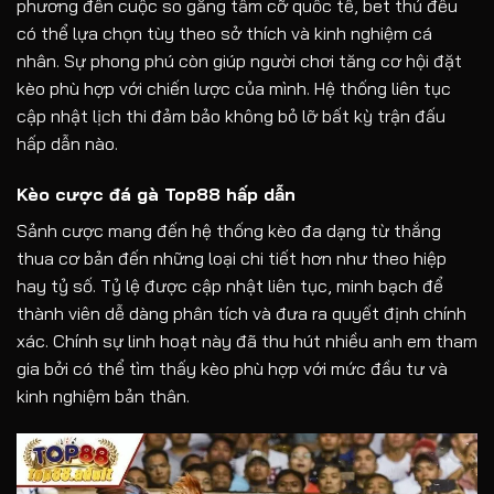
phương đến cuộc so găng tầm cỡ quốc tế, bet thủ đều
có thể lựa chọn tùy theo sở thích và kinh nghiệm cá
nhân. Sự phong phú còn giúp người chơi tăng cơ hội đặt
kèo phù hợp với chiến lược của mình. Hệ thống liên tục
cập nhật lịch thi đảm bảo không bỏ lỡ bất kỳ trận đấu
hấp dẫn nào.
Kèo cược đá gà Top88 hấp dẫn
Sảnh cược mang đến hệ thống kèo đa dạng từ thắng
thua cơ bản đến những loại chi tiết hơn như theo hiệp
hay tỷ số. Tỷ lệ được cập nhật liên tục, minh bạch để
thành viên dễ dàng phân tích và đưa ra quyết định chính
xác. Chính sự linh hoạt này đã thu hút nhiều anh em tham
gia bởi có thể tìm thấy kèo phù hợp với mức đầu tư và
kinh nghiệm bản thân.