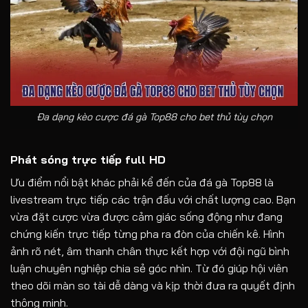
Đa dạng kèo cược đá gà Top88 cho bet thủ tùy chọn
Phát sóng trực tiếp full HD
Ưu điểm nổi bật khác phải kể đến của đá gà Top88 là
livestream trực tiếp các trận đấu với chất lượng cao. Bạn
vừa đặt cược vừa được cảm giác sống động như đang
chứng kiến trực tiếp từng pha ra đòn của chiến kê. Hình
ảnh rõ nét, âm thanh chân thực kết hợp với đội ngũ bình
luận chuyên nghiệp chia sẻ góc nhìn. Từ đó giúp hội viên
theo dõi màn so tài dễ dàng và kịp thời đưa ra quyết định
thông minh.