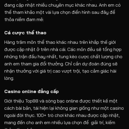
đang cập nhật nhiều chuyên mục khác nhau. Anh em có
thể tham khảo một vài lựa chọn điển hình sau đây để
thỏa niềm đam mê:
Cá cược thể thao
Hàng trăm môn thể thao khác nhau trên khắp thế giới
được cập nhật ở trên nhà cái. Các môn đều sẽ tổng hợp
những trận đấu hay nhất, tung kèo cược chất lượng cho
anh em tham gia đổi thưởng. Chỉ cần dự đoán đúng sẽ
nhận thưởng với giá trị cao vượt trội, tạo cảm giác hài
lòng.
Casino online đẳng cấp
Giới thiệu Top88 và sòng bạc online được thiết kế một
cách bài bản, tái hiện lại không gian giống như một casino
ngoài đời thực. 100+ trò chơi khác nhau được cập nhật,
mang đến cho anh em nhiều lựa chọn để giải trí, kiếm