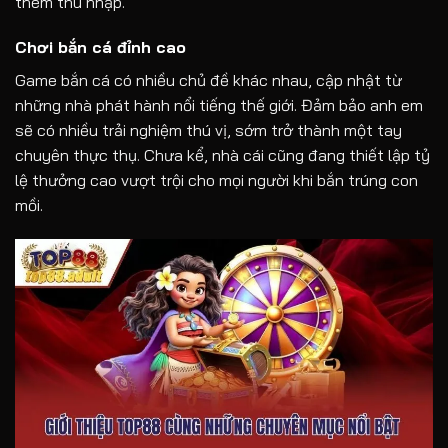
thêm thu nhập.
Chơi bắn cá đỉnh cao
Game bắn cá có nhiều chủ đề khác nhau, cập nhật từ
những nhà phát hành nổi tiếng thế giới. Đảm bảo anh em
sẽ có nhiều trải nghiệm thú vị, sớm trở thành một tay
chuyên thực thụ. Chưa kể, nhà cái cũng đang thiết lập tỷ
lệ thưởng cao vượt trội cho mọi người khi bắn trúng con
mồi.