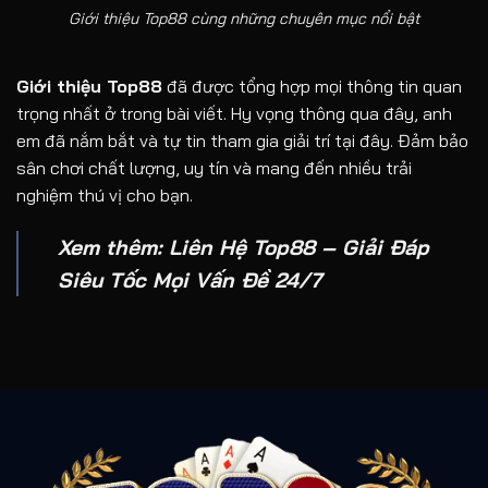
Giới thiệu Top88 cùng những chuyên mục nổi bật
Giới thiệu Top88
đã được tổng hợp mọi thông tin quan
trọng nhất ở trong bài viết. Hy vọng thông qua đây, anh
em đã nắm bắt và tự tin tham gia giải trí tại đây. Đảm bảo
sân chơi chất lượng, uy tín và mang đến nhiều trải
nghiệm thú vị cho bạn.
Xem thêm: Liên Hệ Top88 – Giải Đáp
Siêu Tốc Mọi Vấn Đề 24/7