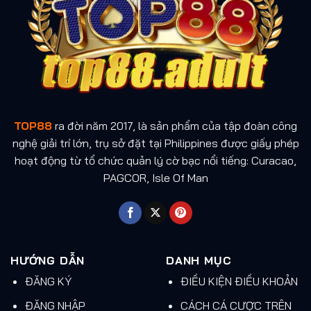
TOP88
ra đời năm 2017, là sản phẩm của tập đoàn công
nghệ giải trí lớn, trụ sở đặt tại Philippines được giấy phép
hoạt động từ tổ chức quản lý cờ bạc nổi tiếng: Curacao,
PAGCOR, Isle Of Man
HƯỚNG DẪN
DANH MỤC
ĐĂNG KÝ
ĐIỀU KIỆN ĐIỀU KHOẢN
ĐĂNG NHẬP
CÁCH CÁ CƯỢC TRÊN