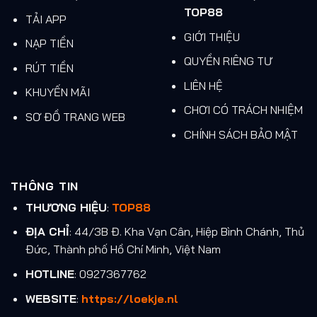
TOP88
TẢI APP
GIỚI THIỆU
NẠP TIỀN
QUYỀN RIÊNG TƯ
RÚT TIỀN
LIÊN HỆ
KHUYẾN MÃI
CHƠI CÓ TRÁCH NHIỆM
SƠ ĐỒ TRANG WEB
CHÍNH SÁCH BẢO MẬT
THÔNG TIN
THƯƠNG HIỆU
:
TOP88
ĐỊA CHỈ
: 44/3B Đ. Kha Vạn Cân, Hiệp Bình Chánh, Thủ
Đức, Thành phố Hồ Chí Minh, Việt Nam
HOTLINE
: 0927367762
WEBSITE
:
https://loekje.nl