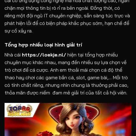
cái có ứng dụng công nghệ mã hóa chất lượng cao, ngăn
chặn mọi thông tin bị rò rỉ ra bên ngoài. Đồng thời, có
riêng một đội ngũ IT chuyên nghiệp, sẵn sàng túc trực và
phát hiện lỗi để có biện pháp khắc phục sớm, hạn chế để
sự cố xảy ra.
Tổng hợp nhiều loại hình giải trí
Nhà cái
https://loekje.nl/
hiện tại tổng hợp nhiều
chuyên mục khác nhau, mang đến nhiều sự lựa chọn về
trò chơi để cá cược. Anh em thoải mái chọn cá độ thể
thao hay chơi các game bắn cá, slot, game bài,… Mỗi trò
có tính chất riêng, nhưng nhìn chung là thưởng phải cao,
thỏa mãn được niềm đam mê giải trí của tất cả hội viên.