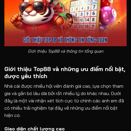
Giới thiệu Top88 và thông tin tổng quan
Giới thiệu Top88 và những ưu điểm nổi bật,
được yêu thích
Nhà cái được nhiều hội viên đánh giá cao, lựa chọn tham
gia và gắn bó lâu dài bởi rất nhiều lý do khác nhau. Dưới
đây là một vài nhận xét tích cực từ chính các anh em đã
có nhiều trải nghiệm tại đây về những ưu điểm nổi bật
hiện có:
Giao diện chất lượng cao