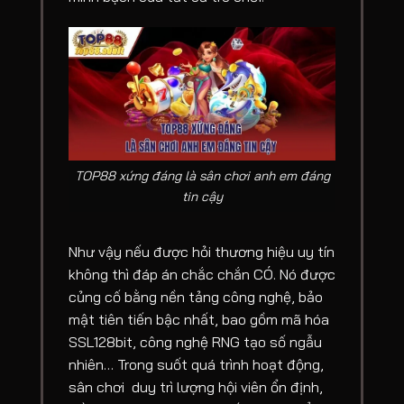
TOP88 xứng đáng là sân chơi anh em đáng
tin cậy
Như vậy nếu được hỏi thương hiệu uy tín
không thì đáp án chắc chắn CÓ. Nó được
củng cố bằng nền tảng công nghệ, bảo
mật tiên tiến bậc nhất, bao gồm mã hóa
SSL128bit, công nghệ RNG tạo số ngẫu
nhiên… Trong suốt quá trình hoạt động,
sân chơi duy trì lượng hội viên ổn định,