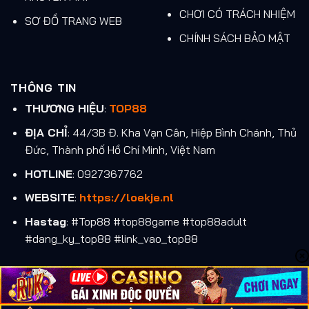
CHƠI CÓ TRÁCH NHIỆM
SƠ ĐỒ TRANG WEB
CHÍNH SÁCH BẢO MẬT
THÔNG TIN
THƯƠNG HIỆU
:
TOP88
ĐỊA CHỈ
: 44/3B Đ. Kha Vạn Cân, Hiệp Bình Chánh, Thủ
Đức, Thành phố Hồ Chí Minh, Việt Nam
HOTLINE
: 0927367762
WEBSITE
:
https://loekje.nl
Hastag
: #Top88 #top88game #top88adult
#dang_ky_top88 #link_vao_top88