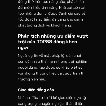
đồng thời liên tục nâng cấp, phát triển
đổi mới nhiều tính năng. Nhà cái luôn lọt
top những đơn vị được đánh giá cao về
tốc độ rút nạp tiền, đa dạng kho game,
chất lượng dịch vụ khách hàng.
Phân tích những ưu điểm vượt
trội của TOP88 đáng khen
ngợi
Ngoài uy tín về mặt pháp lý, sân chơi
còn có nhiều thế mạnh trong trải nghiệm
người dùng, tạo được sự khác biệt so
với những thương hiệu cá cược trên thị
trường hiện nay.
Giao diện đẳng cấp
Nhà cái đầu tư thiết kế giao diện cực kỳ
sang trọng, chuyên nghiệp, thân thiện,