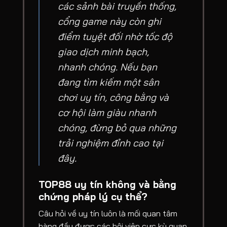
các sảnh bài truyền thống,
cổng game này còn ghi
điểm tuyệt đối nhờ tốc độ
giao dịch minh bạch,
nhanh chóng. Nếu bạn
đang tìm kiếm một sân
chơi uy tín, công bằng và
cơ hội làm giàu nhanh
chóng, đừng bỏ qua những
trải nghiệm đỉnh cao tại
đây.
TOP88 uy tín không và bằng
chứng pháp lý cụ thể?
Câu hỏi về uy tín luôn là mối quan tâm
hàng đầu được các hội viên cực kỳ quan