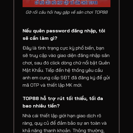
Gỡ rối câu hỏi hay gặp về sân chơi TOP88
Nếu quên password đăng nhập, tôi
sẽ cần làm gì?
Đây là tình trạng cực kỳ phổ biến, bạn
sẽ truy cập vào giao diện đăng nhập sân
chơi, sau đó click dòng chữ nổi bật Quên
Mật Khẩu. Tiếp đến hệ thống yêu cầu
anh em cung cấp SĐT đã đăng ký để gửi
mã OTP và thiết lập MK mới.
TOP88 hỗ trợ rút tối thiểu, tối đa
bao nhiêu tiền?
Nhà cái thiết lập giới hạn giao dịch rõ
ràng, quy củ để đảm bảo sự an toàn và
khả năng thanh khoản. Thông thường,