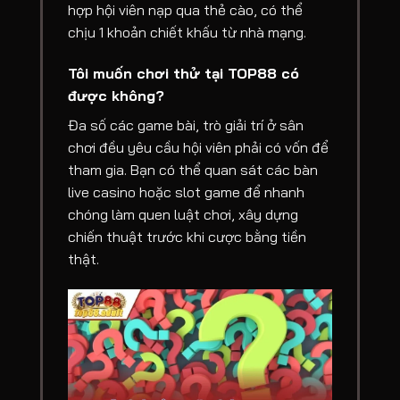
hợp hội viên nạp qua thẻ cào, có thể
chịu 1 khoản chiết khấu từ nhà mạng.
Tôi muốn chơi thử tại TOP88 có
được không?
Đa số các game bài, trò giải trí ở sân
chơi đều yêu cầu hội viên phải có vốn để
tham gia. Bạn có thể quan sát các bàn
live casino hoặc slot game để nhanh
chóng làm quen luật chơi, xây dựng
chiến thuật trước khi cược bằng tiền
thật.