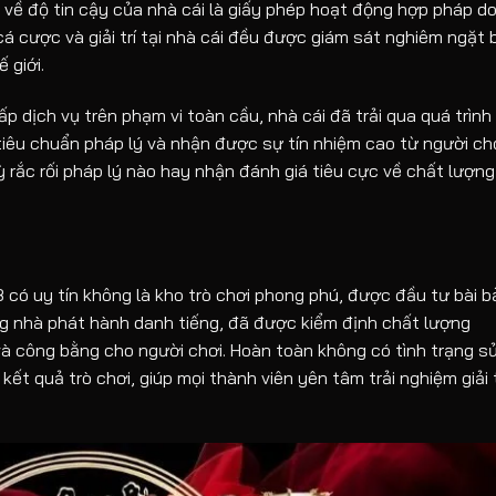
về độ tin cậy của nhà cái là giấy phép hoạt động hợp pháp d
cá cược và giải trí tại nhà cái đều được giám sát nghiêm ngặt 
 giới.
 dịch vụ trên phạm vi toàn cầu, nhà cái đã trải qua quá trình
iêu chuẩn pháp lý và nhận được sự tín nhiệm cao từ người chơ
 rắc rối pháp lý nào hay nhận đánh giá tiêu cực về chất lượng
 có uy tín không là kho trò chơi phong phú, được đầu tư bài b
ng nhà phát hành danh tiếng, đã được kiểm định chất lượng
à công bằng cho người chơi. Hoàn toàn không có tình trạng s
t quả trò chơi, giúp mọi thành viên yên tâm trải nghiệm giải t