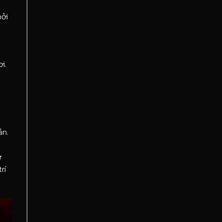
o
bởi
i.
ản.
ử
rí