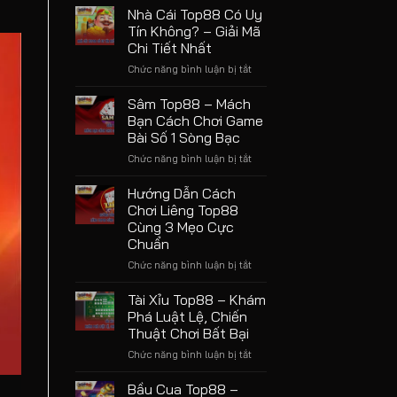
Từ
Nạp
Nhà Cái Top88 Có Uy
Chuyên
Rút
Tín Không? – Giải Mã
Gia
Nhanh
Chi Tiết Nhất
Không?
Chức năng bình luận bị tắt
ở
Giải
Nhà
Đáp
Cái
Chi
Sâm Top88 – Mách
Top88
Tiết
Bạn Cách Chơi Game
Có
Cho
Bài Số 1 Sòng Bạc
Uy
Hội
Chức năng bình luận bị tắt
ở
Tín
Viên
Sâm
Không?
Top88
–
Hướng Dẫn Cách
–
Giải
Chơi Liêng Top88
Mách
Mã
Cùng 3 Mẹo Cực
Bạn
Chi
Chuẩn
Cách
Tiết
Chơi
Chức năng bình luận bị tắt
Nhất
ở
Game
Hướng
Bài
Dẫn
Tài Xỉu Top88 – Khám
Số
Cách
Phá Luật Lệ, Chiến
1
Chơi
Thuật Chơi Bất Bại
Sòng
Liêng
Chức năng bình luận bị tắt
Bạc
ở
Top88
Tài
Cùng
Xỉu
3
Bầu Cua Top88 –