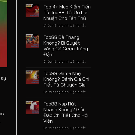
Lấy
Vào
Top 4+ Mẹo Kiếm Tiền
Lại
Top88
Từ Top88 Tối Ưu Lợi
Nhanh
Không
Nhuận Cho Tân Thủ
Nhất
Chặn
Chức năng bình luận bị tắt
ở
Trải
Top
Nghiệm
4+
Dịch
Top88 Dễ Thắng
Mẹo
Vụ
Không? Bí Quyết
Kiếm
Chất
Vàng Cá Cược Trúng
Tiền
Lượng
Đậm
Từ
Top88
Chức năng bình luận bị tắt
ở
Tối
Top88
Ưu
Dễ
Top88 Game Nhẹ
Lợi
Thắng
 sự
Không? Đánh Giá Chi
Nhuận
Không?
Tiết Từ Chuyên Gia
Cho
Bí
Chức năng bình luận bị tắt
Tân
ở
Quyết
Thủ
Top88
Vàng
Game
Cá
Top88 Nạp Rút
Nhẹ
Cược
Nhanh Không? Giải
Không?
ệc
Trúng
Đáp Chi Tiết Cho Hội
Đánh
Đậm
Viên
,
Giá
Chi
Chức năng bình luận bị tắt
ở
Tiết
Top88