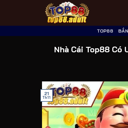
Bỏ
qua
nội
dung
TOP88
BẮN
Nhà Cái Top88 Có U
21
Th11