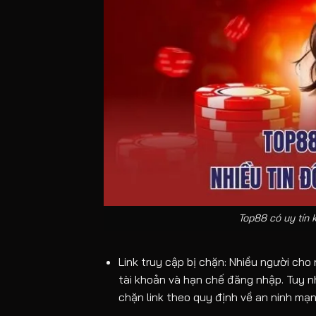
Top88 có uy tín 
Link truy cập bị chặn: Nhiều người cho
tài khoản và hạn chế đăng nhập. Tuy n
chặn link theo quy định về an ninh mạ