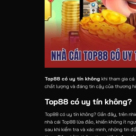
Top88 có uy tín không
khi tham gia cá
chất lượng và đáng tin cậy của thương hiệ
Top88 có uy tín không?
Top88 có uy tín không? Gần đây, trên nhiề
nhà cái Top88 lừa đảo, khiến không ít ngư
sau khi kiểm tra và xác minh, những tin 