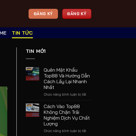
ĐĂNG KÝ
ĐĂNG KÝ
ME
TIN TỨC
TIN MỚI
Quên Mật Khẩu
Top88 Và Hướng Dẫn
Cách Lấy Lại Nhanh
Nhất
Chức năng bình luận bị tắt
ở
Quên
Mật
Cách Vào Top88
Khẩu
Không Chặn Trải
Top88
Nghiệm Dịch Vụ Chất
Và
Lượng
Hướng
Dẫn
Chức năng bình luận bị tắt
ở
Cách
Cách