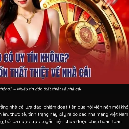
không? – Nhiều tin đồn thất thiệt về nhà cái
 rằng nhà cái lừa đảo, chiếm đoạt tiền của hội viên nên mới khó
hiên, thực tế, tình trạng này xảy ra do các nhà mạng Việt Nam
ng, bởi cá cược trực tuyến hiện chưa được phép hoàn toàn.