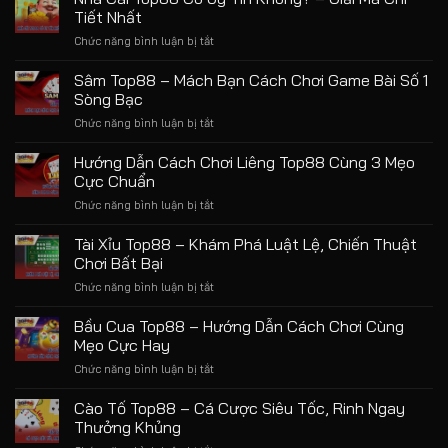
Rút
Tiết
Tiết Nhất
Nhanh
Từ
Chức năng bình luận bị tắt
ở
Không?
Chuyên
Nhà
Giải
Gia
Cái
Sâm Top88 – Mách Bạn Cách Chơi Game Bài Số 1
Đáp
Top88
Chi
Sòng Bạc
Có
Tiết
Chức năng bình luận bị tắt
ở
Uy
Cho
Sâm
Tín
Hội
Top88
Hướng Dẫn Cách Chơi Liêng Top88 Cùng 3 Mẹo
Không?
Viên
–
–
Cực Chuẩn
Mách
Giải
Chức năng bình luận bị tắt
ở
Bạn
Mã
Hướng
Cách
Chi
Dẫn
Tài Xỉu Top88 – Khám Phá Luật Lệ, Chiến Thuật
Chơi
Tiết
Cách
Game
Chơi Bất Bại
Nhất
Chơi
Bài
Chức năng bình luận bị tắt
ở
Liêng
Số
Tài
Top88
1
Xỉu
Bầu Cua Top88 – Hướng Dẫn Cách Chơi Cùng
Cùng
Sòng
Top88
3
Mẹo Cực Hay
Bạc
–
Mẹo
Chức năng bình luận bị tắt
ở
Khám
Cực
Bầu
Phá
Chuẩn
Cua
Cào Tố Top88 – Cá Cược Siêu Tốc, Rinh Ngay
Luật
Top88
Lệ,
Thưởng Khủng
–
Chiến