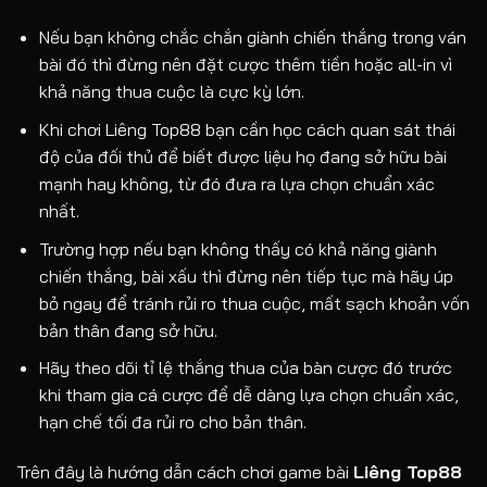
Nếu bạn không chắc chắn giành chiến thắng trong ván
bài đó thì đừng nên đặt cược thêm tiền hoặc all-in vì
khả năng thua cuộc là cực kỳ lớn.
Khi chơi Liêng Top88 bạn cần học cách quan sát thái
độ của đối thủ để biết được liệu họ đang sở hữu bài
mạnh hay không, từ đó đưa ra lựa chọn chuẩn xác
nhất.
Trường hợp nếu bạn không thấy có khả năng giành
chiến thắng, bài xấu thì đừng nên tiếp tục mà hãy úp
bỏ ngay để tránh rủi ro thua cuộc, mất sạch khoản vốn
bản thân đang sở hữu.
Hãy theo dõi tỉ lệ thắng thua của bàn cược đó trước
khi tham gia cá cược để dễ dàng lựa chọn chuẩn xác,
hạn chế tối đa rủi ro cho bản thân.
Trên đây là hướng dẫn cách chơi game bài
Liêng Top88