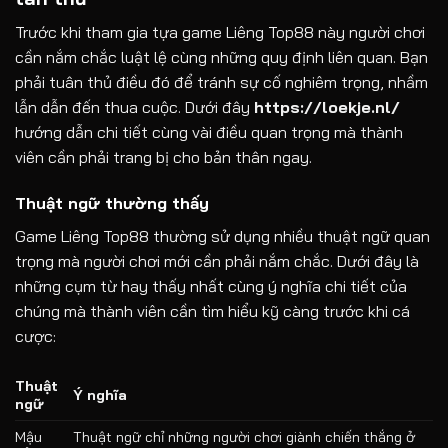
Trước khi tham gia tựa game Liêng Top88 này người chơi
cần nắm chắc luật lệ cùng những quy định liên quan. Bạn
phải tuân thủ điều đó để tránh sự cố nghiêm trọng, nhầm
lẫn dẫn đến thua cuộc. Dưới đây
https://loekje.nl/
hướng dẫn chi tiết cùng vài điều quan trọng mà thành
viên cần phải trang bị cho bản thân ngay.
Thuật ngữ thường thấy
Game Liêng Top88 thường sử dụng nhiều thuật ngữ quan
trọng mà người chơi mới cần phải nắm chắc. Dưới đây là
những cụm từ hay thấy nhất cùng ý nghĩa chi tiết của
chúng mà thành viên cần tìm hiểu kỹ càng trước khi cá
cược:
Thuật
Ý nghĩa
ngữ
Mậu
Thuật ngữ chỉ những người chơi giành chiến thắng ở