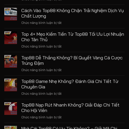
Quên
Mật
Cách Vào Top88 Không Chặn Trải Nghiệm Dịch Vụ
Khẩu
Chất Lượng
Top88
Chức năng bình luận bị tắt
ở
Và
Cách
Hướng
Vào
Top 4+ Mẹo Kiếm Tiền Từ Top88 Tối Ưu Lợi Nhuận
Dẫn
Top88
Cách
Cho Tân Thủ
Không
Lấy
Chức năng bình luận bị tắt
ở
Chặn
Lại
Top
Trải
Nhanh
4+
Top88 Dễ Thắng Không? Bí Quyết Vàng Cá Cược
Nghiệm
Nhất
Mẹo
Dịch
Trúng Đậm
Kiếm
Vụ
Chức năng bình luận bị tắt
ở
Tiền
Chất
Top88
Từ
Lượng
Dễ
Top88 Game Nhẹ Không? Đánh Giá Chi Tiết Từ
Top88
Thắng
Tối
Chuyên Gia
Không?
Ưu
Chức năng bình luận bị tắt
ở
Bí
Lợi
Top88
Quyết
Nhuận
Game
Top88 Nạp Rút Nhanh Không? Giải Đáp Chi Tiết
Vàng
Cho
Nhẹ
Cá
Cho Hội Viên
Tân
Không?
Cược
Thủ
Chức năng bình luận bị tắt
ở
Đánh
Trúng
Top88
Giá
Đậm
Nạp
Nhà Cái Top88 Có Uy Tín Không? – Giải Mã Chi
Chi