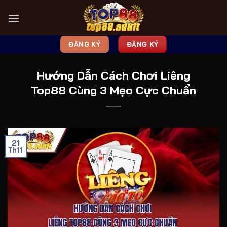
Bỏ
qua
nội
dung
ĐĂNG KÝ
ĐĂNG KÝ
Hướng Dẫn Cách Chơi Liêng
Top88 Cùng 3 Mẹo Cực Chuẩn
21
Th11