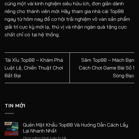
cùng một vài kinh nghiệm siêu hữu ích, đơn giản dành
riêng cho thành viên mới. Hãy tham gia nhà cái Top88
ngay từ hôm nay để cơ hội trải nghiệm vô vàn sản phẩm
giải trí cực kỳ mới lạ, thú vị và nhận ngàn quà tặng cực
chất chỉ có tại hệ thống.
Tài Xỉu Top88 – Khám Phá
Sâm Top88 – Mách Bạn
Luật Lệ, Chiến Thuật Chơi
Cách Chơi Game Bài Số 1
Bất Bại
Sòng Bạc
TIN MỚI
Quên Mật Khẩu Top88 Và Hướng Dẫn Cách Lấy
Lại Nhanh Nhất
Chức năng bình luận bị tắt
ở