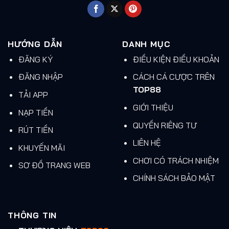
HƯỚNG DẪN
DANH MỤC
ĐĂNG KÝ
ĐIỀU KIỆN ĐIỀU KHOẢN
ĐĂNG NHẬP
CÁCH CÁ CƯỢC TRÊN
TOP88
TẢI APP
GIỚI THIỆU
NẠP TIỀN
QUYỀN RIÊNG TƯ
RÚT TIỀN
LIÊN HỆ
KHUYẾN MÃI
CHƠI CÓ TRÁCH NHIỆM
SƠ ĐỒ TRANG WEB
CHÍNH SÁCH BẢO MẬT
THÔNG TIN