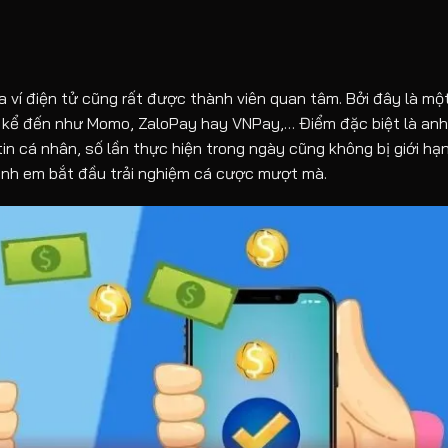
ví điện tử cũng rất được thành viên quan tâm. Bởi đây là mộ
ể kể đến như Momo, ZaloPay hay VNPay,… Điểm đặc biệt là anh
n cá nhân, số lần thực hiện trong ngày cũng không bị giới hạn
 anh em bắt đầu trải nghiệm cá cược mượt mà.