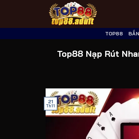
Bỏ
qua
nội
dung
TOP88
BẮN
Top88 Nạp Rút Nhan
21
Th11