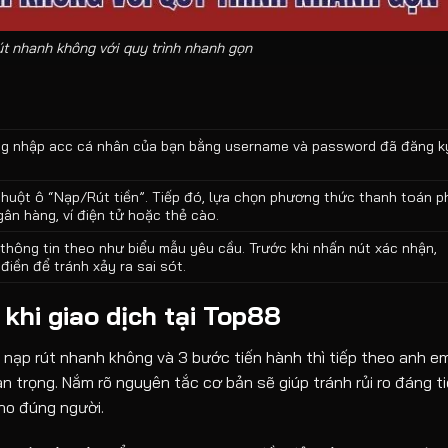
út nhanh không với quy trình nhanh gọn
đăng nhập acc cá nhân của bạn bằng username và password đã đăng k
k chuột ô “Nạp/Rút tiền”. Tiếp đó, lựa chọn phương thức thanh toán p
ân hàng, ví điện tử hoặc thẻ cào.
thông tin theo như biểu mẫu yêu cầu. Trước khi nhấn nút xác nhận,
 điền để tránh xảy ra sai sót.
 khi giao dịch tại Top88
 nạp rút nhanh không và 3 bước tiến hành thì tiếp theo anh e
an trọng. Nắm rõ nguyên tắc cơ bản sẽ giúp tránh rủi ro đáng t
ho đúng người.