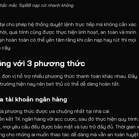
thắc mắc Top88 nạp rút nhanh không
đại cho phép hệ thống duyệt lệnh trực tiếp mà không cần xác
i, quá trình cũng được thực hiện linh hoạt, an toàn và minh
ạn hoàn toàn có thể yên tâm rằng khi cần nạp hay rút thì mọi
 cậy.
ông với 3 phương thức
, đơn vị hỗ trợ nhiều phương thức thanh toán khác nhau. Đây
 trường hiện nay nên bet thủ có thể dễ dàng hoàn tất.
a tài khoản ngân hàng
 là phương thức được ưa chuộng nhất tại nhà cái
liên kết TK ngân hàng với acc cược, sau đó thực hiện quy trình.
, mọi yêu cầu đều được bảo mật và lưu trữ đầy đủ. Thời gian 
tưởng cho những ai muốn thao tác dễ dàng mà vẫn an toàn tuyệt