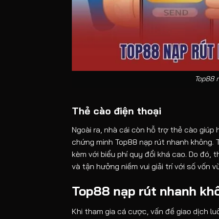
Top88 n
Thẻ cào điện thoại
Ngoài ra, nhà cái còn hỗ trợ thẻ cào giúp
chứng minh Top88 nạp rút nhanh không. Tu
kèm với biểu phí quy đổi khá cao. Do đó, 
và tận hưởng niềm vui giải trí với số vốn v
Top88 nạp rút nhanh kh
Khi tham gia cá cược, vấn đề giao dịch l