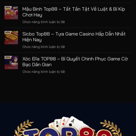
Tiến
Chiến
Thưởng
Lên
Mậu Binh Top88 – Tất Tần Tật Về Luật & Bí Kíp
Thuật
Khủng
Miền
Hiệu
Chơi Hay
Nam
Quả
Chức năng bình luận bị tắt
ở
Top88
Từ
Mậu
–
Cao
Binh
Sicbo Top88 – Tựa Game Casino Hấp Dẫn Nhất
Giới
Thủ
Top88
Thiệu
Hiện Nay
–
Luật
Chức năng bình luận bị tắt
ở
Tất
Và
Sicbo
Tần
Cách
Top88
Xóc Đĩa TOP88 – Bí Quyết Chinh Phục Game Cờ
Tật
Chơi
–
Về
Bạc Dân Gian
Chuẩn
Tựa
Luật
Chức năng bình luận bị tắt
ở
Game
&
Xóc
Casino
Bí
Đĩa
Hấp
Kíp
TOP88
Dẫn
Chơi
–
Nhất
Hay
Bí
Hiện
Quyết
Nay
Chinh
Phục
Game
Cờ
Bạc
Dân