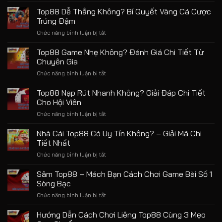
Top
Trải
Nhanh
4+
Top88 Dễ Thắng Không? Bí Quyết Vàng Cá Cược
Nghiệm
Nhất
Mẹo
Dịch
Trúng Đậm
Kiếm
Vụ
Chức năng bình luận bị tắt
ở
Tiền
Chất
Top88
Từ
Lượng
Dễ
Top88 Game Nhẹ Không? Đánh Giá Chi Tiết Từ
Top88
Thắng
Tối
Chuyên Gia
Không?
Ưu
Chức năng bình luận bị tắt
ở
Bí
Lợi
Top88
Quyết
Nhuận
Game
Top88 Nạp Rút Nhanh Không? Giải Đáp Chi Tiết
Vàng
Cho
Nhẹ
Cá
Cho Hội Viên
Tân
Không?
Cược
Thủ
Chức năng bình luận bị tắt
ở
Đánh
Trúng
Top88
Giá
Đậm
Nạp
Nhà Cái Top88 Có Uy Tín Không? – Giải Mã Chi
Chi
Rút
Tiết
Tiết Nhất
Nhanh
Từ
Chức năng bình luận bị tắt
ở
Không?
Chuyên
Nhà
Giải
Gia
Cái
Sâm Top88 – Mách Bạn Cách Chơi Game Bài Số 1
Đáp
Top88
Chi
Sòng Bạc
Có
Tiết
Chức năng bình luận bị tắt
ở
Uy
Cho
Sâm
Tín
Hội
Top88
Hướng Dẫn Cách Chơi Liêng Top88 Cùng 3 Mẹo
Không?
Viên
–
–