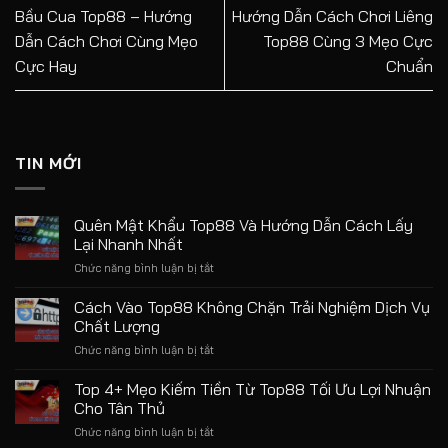
Bầu Cua Top88 – Hướng
Hướng Dẫn Cách Chơi Liêng
Dẫn Cách Chơi Cùng Mẹo
Top88 Cùng 3 Mẹo Cực
Cực Hay
Chuẩn
TIN MỚI
Quên Mật Khẩu Top88 Và Hướng Dẫn Cách Lấy
Lại Nhanh Nhất
Chức năng bình luận bị tắt
ở
Quên
Mật
Cách Vào Top88 Không Chặn Trải Nghiệm Dịch Vụ
Khẩu
Chất Lượng
Top88
Chức năng bình luận bị tắt
ở
Và
Cách
Hướng
Vào
Top 4+ Mẹo Kiếm Tiền Từ Top88 Tối Ưu Lợi Nhuận
Dẫn
Top88
Cách
Cho Tân Thủ
Không
Lấy
Chức năng bình luận bị tắt
ở
Chặn
Lại