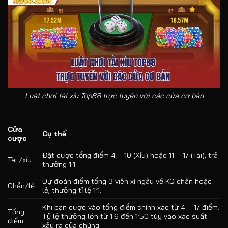
Luật chơi tài xỉu Top88 trực tuyến với các cửa cơ bản
Cửa
Cụ thể
cược
Đặt cược tổng điểm 4 – 10 (Xỉu) hoặc 11 – 17 (Tài), trả
Tài /xỉu
thưởng 1:1.
Dự đoán điểm tổng 3 viên xí ngầu về KQ chẵn hoặc
Chẵn/lẻ
lẻ, thưởng tỉ lệ 1:1.
Khi bạn cược vào tổng điểm chính xác từ 4 – 17 điểm.
Tổng
Tỷ lệ thưởng lớn từ 1:6 đến 1:50 tùy vào xác suất
điểm
xảy ra của chúng.