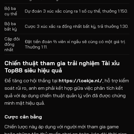
Bộ ba
Dự đoán 3 xúc xắc cùng ra 1 số cụ thể, thưởng 1:150.
cụ thể
Bộ ba
Cược 3 xúc xắc ra đồng nhất bất kỳ, trả thưởng 1:30.
bất kỳ
Cặp đôi
Đặt tiền đoán ⅔ viên xí ngầu sẽ cùng có một giá trị.
đồng
Thưởng 1:11.
nhất
Chiến thuật tham gia trải nghiệm Tài xỉu
Top88 siêu hiệu quả
Để tăng cơ hội thắng tại
https://loekje.nl/
, hỗ trợ kiểm
soát rủi ro, anh em phải kết hợp giữa việc phân tích kết
quả với áp dụng chiến thuật quản lý vốn đã được chứng
minh mặt hiệu quả.
Cược cân bằng
Chiến lược này áp dụng với người mới tham gia game
hoặc những tân thủ muốn chơi an toàn, kéo dài thời gian