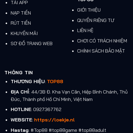
TẢI APP
GIỚI THIỆU
NẠP TIỀN
QUYỀN RIÊNG TƯ
RÚT TIỀN
LIÊN HỆ
KHUYẾN MÃI
CHƠI CÓ TRÁCH NHIỆM
SƠ ĐỒ TRANG WEB
CHÍNH SÁCH BẢO MẬT
THÔNG TIN
THƯƠNG HIỆU
:
TOP88
ĐỊA CHỈ
: 44/3B Đ. Kha Vạn Cân, Hiệp Bình Chánh, Thủ
Đức, Thành phố Hồ Chí Minh, Việt Nam
HOTLINE
: 0927367762
WEBSITE
:
https://loekje.nl
Hastag
: #Top88 #top88game #top88adult