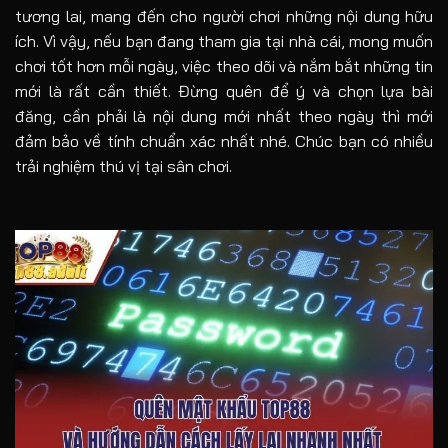
tương lai, mang đến cho người chơi những nội dung hữu
ích. Vì vậy, nếu bạn đang tham gia tại nhà cái, mong muốn
chơi tốt hơn mỗi ngày, việc theo dõi và nắm bắt những tin
mới là rất cần thiết. Đừng quên để ý và chọn lựa bài
đăng, cần phải là nội dung mới nhất theo ngày thì mới
đảm bảo về tính chuẩn xác nhất nhé. Chúc bạn có nhiều
trải nghiệm thú vị tại sân chơi.