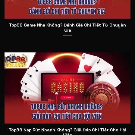
Top88 Game Nhẹ Không? Đánh Giá Chi Tiết Từ Chuyên
Gia
Top88 Nạp Rút Nhanh Không? Giải Đáp Chi Tiết Cho Hội
Viên