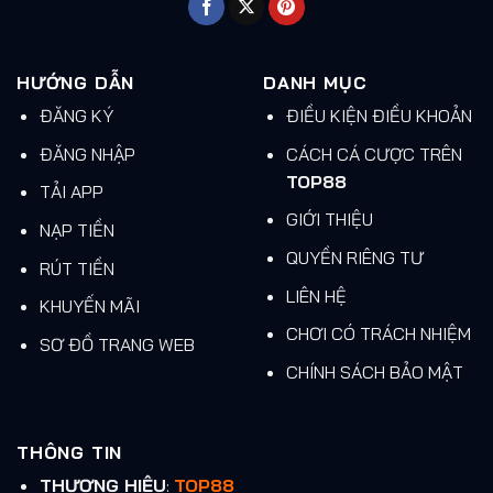
HƯỚNG DẪN
DANH MỤC
ĐĂNG KÝ
ĐIỀU KIỆN ĐIỀU KHOẢN
ĐĂNG NHẬP
CÁCH CÁ CƯỢC TRÊN
TOP88
TẢI APP
GIỚI THIỆU
NẠP TIỀN
QUYỀN RIÊNG TƯ
RÚT TIỀN
LIÊN HỆ
KHUYẾN MÃI
CHƠI CÓ TRÁCH NHIỆM
SƠ ĐỒ TRANG WEB
CHÍNH SÁCH BẢO MẬT
THÔNG TIN
THƯƠNG HIỆU
:
TOP88