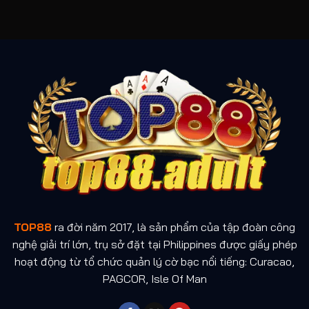
TOP88
ra đời năm 2017, là sản phẩm của tập đoàn công
nghệ giải trí lớn, trụ sở đặt tại Philippines được giấy phép
hoạt động từ tổ chức quản lý cờ bạc nổi tiếng: Curacao,
PAGCOR, Isle Of Man