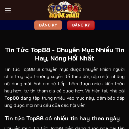
Bỏ
qua
nội
dung
ĐĂNG KÝ
ĐĂNG KÝ
Tin Tức Top88 - Chuyên Mục Nhiều Tin
Hay, Nóng Hổi Nhất
Tin tức Top88 là chuyên mục được khuyến khích người
chơi truy cập thường xuyên để theo dõi, cập nhật những
nội dung mới. Anh em sẽ tiếp thêm được nhiều kiến thức
hay hơn, tự tin tham gia cá cược hơn. Và hiện tại, nhà cái
Top88
đang tập trung nhiều vào mục này, đảm bảo đáp
ứng được mọi nhu cầu của các hội viên.
Tin tức Top88 có nhiều tin hay theo ngày
Chuyên mục Tin tức Top88 hiện đang được nhà cái tập