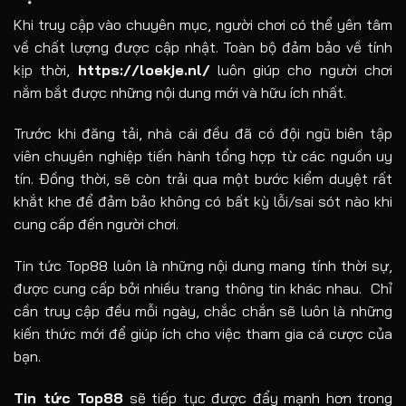
Khi truy cập vào chuyên mục, người chơi có thể yên tâm
về chất lượng được cập nhật. Toàn bộ đảm bảo về tính
kịp thời,
https://loekje.nl/
luôn giúp cho người chơi
nắm bắt được những nội dung mới và hữu ích nhất.
Trước khi đăng tải, nhà cái đều đã có đội ngũ biên tập
viên chuyên nghiệp tiến hành tổng hợp từ các nguồn uy
tín. Đồng thời, sẽ còn trải qua một bước kiểm duyệt rất
khắt khe để đảm bảo không có bất kỳ lỗi/sai sót nào khi
cung cấp đến người chơi.
Tin tức Top88 luôn là những nội dung mang tính thời sự,
được cung cấp bởi nhiều trang thông tin khác nhau. Chỉ
cần truy cập đều mỗi ngày, chắc chắn sẽ luôn là những
kiến thức mới để giúp ích cho việc tham gia cá cược của
bạn.
Tin tức Top88
sẽ tiếp tục được đẩy mạnh hơn trong