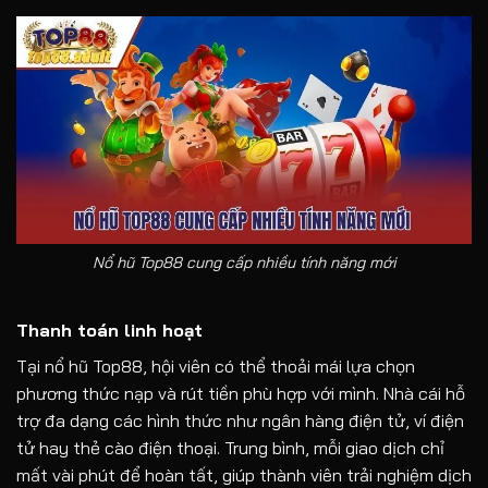
Nổ hũ Top88 cung cấp nhiều tính năng mới
Thanh toán linh hoạt
Tại nổ hũ Top88, hội viên có thể thoải mái lựa chọn
phương thức nạp và rút tiền phù hợp với mình. Nhà cái hỗ
trợ đa dạng các hình thức như ngân hàng điện tử, ví điện
tử hay thẻ cào điện thoại. Trung bình, mỗi giao dịch chỉ
mất vài phút để hoàn tất, giúp thành viên trải nghiệm dịch