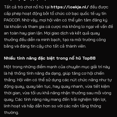
Tất cả trò chơi nổ hũ tại
https://loekje.nl/
đều được
cấp phép hoạt động bởi tổ chức cờ bạc quốc tế uy tín
PAGCOR. Nhờ vậy, mọi hội viên có thể yên tâm đăng ký
tài khoản và tham gia cá cược mà không lo ngại về vấn đề
an toàn hay gian lận. Mọi giao dịch và kết quả quay
thưởng đều diễn ra minh bạch, tạo ra môi trường công
bằng và đáng tin cậy cho tất cả thành viên.
Nhiều tính năng đặc biệt trong nổ hũ Top88
Một trong những điểm mạnh của chuyên mục giải trí này
là hệ thống tính năng đa dạng, giúp tăng cơ hội chiến
thắng. Hội viên có thể sử dụng các nút chức năng như tự
động quay, quay liên tục, hay quay nhanh, vừa tiết kiệm
thời gian, vừa tối ưu khả năng nhận thưởng sau mỗi vòng
quay. Các tính năng này mang đến trải nghiệm tiện lợi,
linh hoạt và hấp dẫn hơn so với các nền tảng thông
thường.