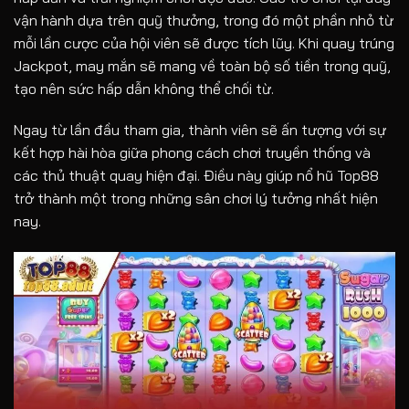
vận hành dựa trên quỹ thưởng, trong đó một phần nhỏ từ
mỗi lần cược của hội viên sẽ được tích lũy. Khi quay trúng
Jackpot, may mắn sẽ mang về toàn bộ số tiền trong quỹ,
tạo nên sức hấp dẫn không thể chối từ.
Ngay từ lần đầu tham gia, thành viên sẽ ấn tượng với sự
kết hợp hài hòa giữa phong cách chơi truyền thống và
các thủ thuật quay hiện đại. Điều này giúp nổ hũ Top88
trở thành một trong những sân chơi lý tưởng nhất hiện
nay.