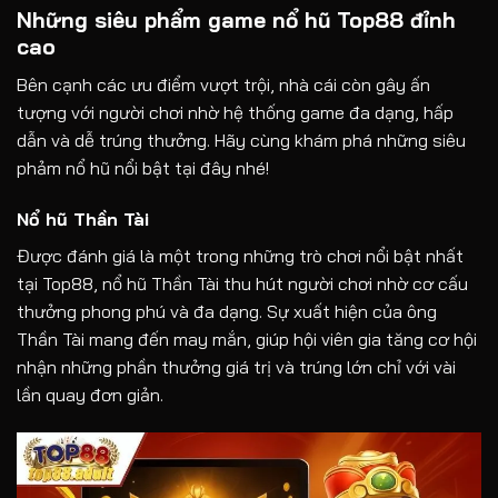
Những siêu phẩm game nổ hũ Top88 đỉnh
cao
Bên cạnh các ưu điểm vượt trội, nhà cái còn gây ấn
tượng với người chơi nhờ hệ thống game đa dạng, hấp
dẫn và dễ trúng thưởng. Hãy cùng khám phá những siêu
phảm nổ hũ nổi bật tại đây nhé!
Nổ hũ Thần Tài
Được đánh giá là một trong những trò chơi nổi bật nhất
tại Top88, nổ hũ Thần Tài thu hút người chơi nhờ cơ cấu
thưởng phong phú và đa dạng. Sự xuất hiện của ông
Thần Tài mang đến may mắn, giúp hội viên gia tăng cơ hội
nhận những phần thưởng giá trị và trúng lớn chỉ với vài
lần quay đơn giản.