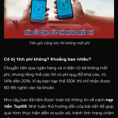
Tiền gửi cộng tức thì không mất phí
Có bị tính phí không? Khoảng bao nhiêu?
Chuyển tiền qua ngân hàng và ví điện tử sẽ không mất
phí, nhưng riêng thẻ cào thì có phí quy đổi khá cao, từ
14% đến 20%. Ví dụ bạn nạp thẻ 100K thì chỉ nhận được
80-86 nghìn vào tài khoản.
Như vậy bạn đã nắm được toàn bộ thông tin về cách
nạp
tiền Top88
. Nhớ tuân thủ hướng dẫn của bài viết để giúp
quá trình thực hiện diễn ra suôn sẻ, tránh tình trạng chậm