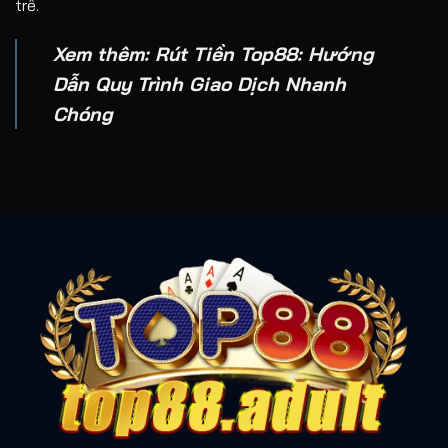
trễ.
Xem thêm: Rút Tiền Top88: Hướng
Dẫn Quy Trình Giao Dịch Nhanh
Chóng