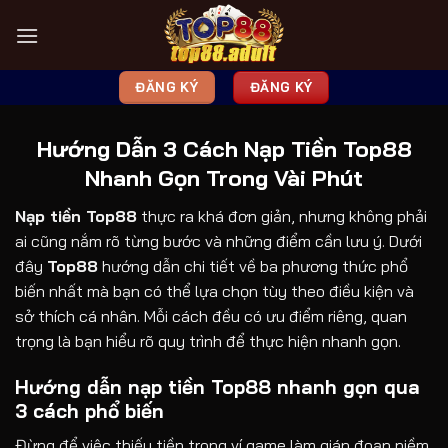
Bỏ
qua
nội
dung
ĐĂNG KÝ
ĐĂNG KÝ
Hướng Dẫn 3 Cách Nạp Tiền Top88
Nhanh Gọn Trong Vài Phút
Nạp tiền Top88
thực 󠁨󠁨󠁨󠁨󠁨ra khá đơn giản, nhưng không phải
ai cũng nắm rõ từng bước và những điểm cần lưu ý. Dưới
đây
Top88
hướng dẫn chi tiết về ba phương thức phổ
biến nhất mà bạn có thể lựa chọn tùy theo điều kiện và
sở thích cá nhân. Mỗi cách đều có ưu điểm riêng, quan
trọng là bạn hiểu rõ quy trình để thực hiện nhanh gọn.
Hướng dẫn nạp tiền Top88 nhanh gọn qua
3 cách phổ biến
Đừng để việc thiếu tiền trong ví game làm gián đoạn niềm