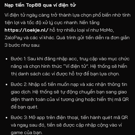
Nạp tiền Top88 qua ví điện tử
Ví điện tử ngày càng trở thành lựa chọn phổ biến nhờ tính
tiện lợi và tốc độ xử lý cực nhanh. Nền tảng
https://loekje.nl/
hỗ trợ nhiều loại ví như MoMo,
ZaloPay và các ví khác. Quá trình gửi tiền diễn ra đơn giản
3 bước như sau:
Bước 1: Sau khi đăng nhập acc, truy cập vào mục chức
năng và chọn hình thức “Ví điện tử”. Hệ thống sẽ hiển
thị danh sách các ví được hỗ trợ để bạn lựa chọn.
Bước 2: Nhập số tiền muốn nạp và xác nhận thông tin
giao dịch. Hệ thống sẽ tự động chuyển bạn sang giao
diện thanh toán của ví tương ứng hoặc hiển thị mã QR
để bạn quét.
Bước 3: Mở app trên điện thoại, tiến hành quét mã QR
và ngay sau đó, tiền sẽ được cập nhập cộng vào ví
game của bạn.