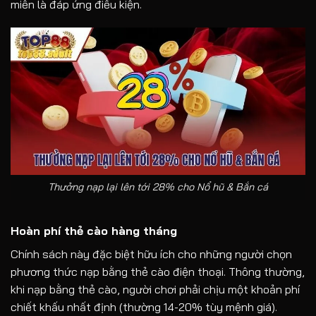
miễn là đáp ứng điều kiện.
Thưởng nạp lại lên tới 28% cho Nổ hũ & Bắn cá
Hoàn phí thẻ cào hàng tháng
Chính sách này đặc biệt hữu ích cho những người chọn
phương thức nạp bằng thẻ cào điện thoại. Thông thường,
khi nạp bằng thẻ cào, người chơi phải chịu một khoản phí
chiết khấu nhất định (thường 14-20% tùy mệnh giá).