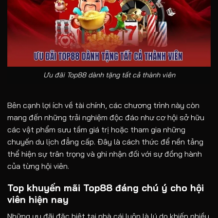
Ưu đãi Top88 dành tặng tất cả thành viên
Bên cạnh lợi ích về tài chính, các chương trình này còn
mang đến những trải nghiệm độc đáo như cơ hội sở hữu
các vật phẩm sưu tầm giá trị hoặc tham gia những
chuyến du lịch đẳng cấp. Đây là cách thức để nền tảng
thể hiện sự trân trọng và ghi nhận đối với sự đồng hành
của từng hội viên.
Top khuyến mãi Top88 đáng chú ý cho hội
viên hiện nay
Những ưu đãi đặc biệt tại nhà cái luôn là lý do khiến nhiều