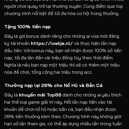
người chơi quay trở lại thường xuyên. Cùng điểm qua top
chương trình nổi bật để tối đa hóa cơ hội trúng thưởng.
Tặng 100% tiền nạp
Đây là gói bonus dành riêng cho những ai vừa mới đăng
ký tài khoản
https://loekje.nl/
và thực hiện lần nạp
đầu tiên. Với bonus này, bạn sẽ nhận được 100% số tiền
nạp, tối đa lên đến vài triệu đồng tùy theo thời điểm.
Nghĩa là nếu bạn nạp một triệu thì sẽ có thêm một triệu
nữa để chơi, tổng cộng hai triệu trong acc.
Thưởng nạp lại 28% cho Nổ Hũ và Bắn Cá
Đây là
khuyến mãi Top88
dành cho những ai yêu thích
hai thể loại game giải trí này. Mỗi lần nạp tiền vào tài
khoản để chơi nổ hũ hoặc bắn cá, bạn đều nhận được
28% tiền thưởng kèm theo. Chương trình này không giới
hạn số lần tham gia, có thể áp dụng nhiều lần trong tuần