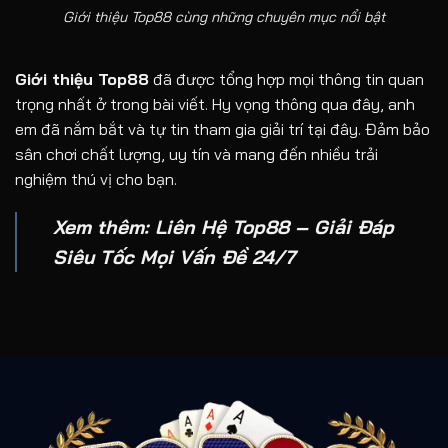
Giới thiệu Top88 cùng những chuyên mục nổi bật
Giới thiệu Top88
đã được tổng hợp mọi thông tin quan
trọng nhất ở trong bài viết. Hy vọng thông qua đây, anh
em đã nắm bắt và tự tin tham gia giải trí tại đây. Đảm bảo
sân chơi chất lượng, uy tín và mang đến nhiều trải
nghiệm thú vị cho bạn.
Xem thêm: Liên Hệ Top88 – Giải Đáp
Siêu Tốc Mọi Vấn Đề 24/7