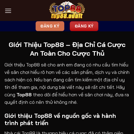
Bỏ
qua
nội
dung
ĐĂNG KÝ
ĐĂNG KÝ
Giới Thiệu Top88 – Địa Chỉ Cá Cược
An Toàn Cho Cược Thủ
Giới thiệu Top88 sẽ cho anh em đang có nhu cầu tìm hiểu
về sân chơi hiểu rõ hơn về các sản phẩm, dịch vụ và chính
sách hiện có. Nếu bạn đang cần tìm kiếm một địa chỉ uy
tín để tham gia, nội dung bài viết này sẽ rất chi tiết. Hãy
cùng
Top88
theo dõi để hiểu hơn về sân chơi này, đưa ra
quyết định có nên thử không nhé.
Giới thiệu Top88 về nguồn gốc và hành
trình phát triển
Nhà cái Top88 là thương hiệu cá cược đã có thâm niên