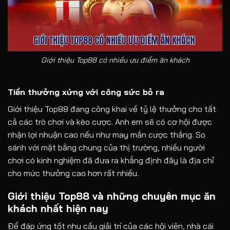
Giới thiệu Top88 có nhiều ưu điểm ăn khách
Tiền thưởng xứng với công sức bỏ ra
Giới thiệu Top88 đang công khai về tỷ lệ thưởng cho tất
cả các trò chơi và kèo cược. Anh em sẽ có cơ hội được
nhận lợi nhuận cao nếu như may mắn cược thắng. So
sánh với mặt bằng chung của thị trường, nhiều người
chơi có kinh nghiệm đã đưa ra khẳng định đây là địa chỉ
cho mức thưởng cao hơn rất nhiều.
Giới thiệu Top88 và những chuyên mục ăn
khách nhất hiện nay
Để đáp ứng tốt nhu cầu giải trí của các hội viên, nhà cái