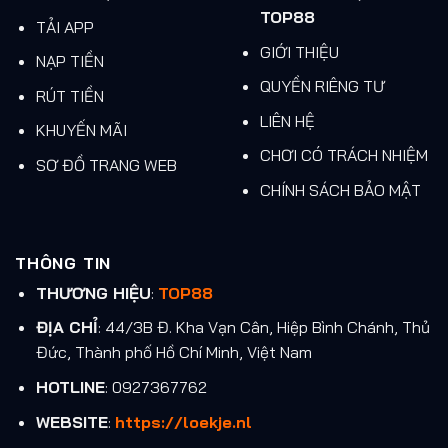
TOP88
TẢI APP
GIỚI THIỆU
NẠP TIỀN
QUYỀN RIÊNG TƯ
RÚT TIỀN
LIÊN HỆ
KHUYẾN MÃI
CHƠI CÓ TRÁCH NHIỆM
SƠ ĐỒ TRANG WEB
CHÍNH SÁCH BẢO MẬT
THÔNG TIN
THƯƠNG HIỆU
:
TOP88
ĐỊA CHỈ
: 44/3B Đ. Kha Vạn Cân, Hiệp Bình Chánh, Thủ
Đức, Thành phố Hồ Chí Minh, Việt Nam
HOTLINE
: 0927367762
WEBSITE
:
https://loekje.nl