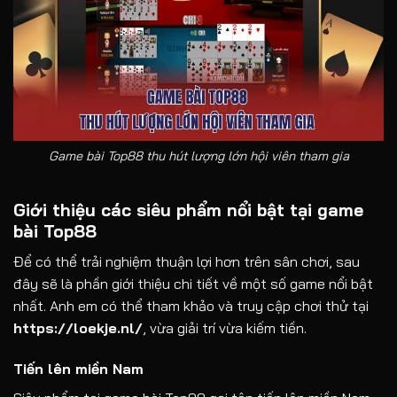
Game bài Top88 thu hút lượng lớn hội viên tham gia
Giới thiệu các siêu phẩm nổi bật tại game
bài Top88
Để có thể trải nghiệm thuận lợi hơn trên sân chơi, sau
đây sẽ là phần giới thiệu chi tiết về một số game nổi bật
nhất. Anh em có thể tham khảo và truy cập chơi thử tại
https://loekje.nl/
, vừa giải trí vừa kiếm tiền.
Tiến lên miền Nam