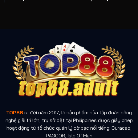
TOP88
ra đời năm 2017, là sản phẩm của tập đoàn công
nghệ giải trí lớn, trụ sở đặt tại Philippines được giấy phép
hoạt động từ tổ chức quản lý cờ bạc nổi tiếng: Curacao,
PAGCOR, Isle Of Man