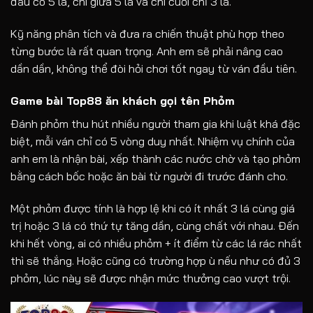
đầu có 5 lá, chi giữa 5 lá và chi cuối chỉ 3 lá.
Kỹ năng phân tích và đưa ra chiến thuật phù hợp theo
từng bước là rất quan trọng. Anh em sẽ phải nâng cao
dần dần, không thể đòi hỏi chơi tốt ngay từ ván đầu tiên.
Game bài Top88 ăn khách gọi tên Phỏm
Đánh phỏm thu hút nhiều người tham gia khi luật khá đặc
biệt, mỗi ván chỉ có 5 vòng duy nhất. Nhiệm vụ chính của
anh em là nhận bài, xếp thành các nước chờ và tạo phỏm
bằng cách bốc hoặc ăn bài từ người đi trước đánh cho.
Một phỏm được tính là hợp lệ khi có ít nhất 3 lá cùng giá
trị hoặc 3 lá có thứ tự tăng dần, cùng chất với nhau. Đến
khi hết vòng, ai có nhiều phỏm + ít điểm từ các lá rác nhất
thì sẽ thắng. Hoặc cũng có trường hợp ù nếu như có đủ 3
phỏm, lúc này sẽ được nhận mức thưởng cao vượt trội.