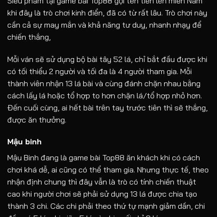
Siêu phẩm tại game bài Top88 gọi tên tiến lên miền Nam
khi đây là trò chơi kinh điển, đã có từ rất lâu. Trò chơi này
cần cả sự may mắn và khả năng tư duy, nhanh nhạy để
chiến thắng,
Mỗi ván sẽ sử dụng bộ bài tây 52 lá, chỉ bắt đầu được khi
có tối thiểu 2 người và tối đa là 4 người tham gia. Mỗi
thành viên nhận 13 lá bài và cùng đánh chặn nhau bằng
cách lấy lá hoặc tổ hợp to hơn chặn lá/tổ hợp nhỏ hơn.
Đến cuối cùng, ai hết bài trên tay trước tiên thì sẽ thắng,
được ăn thưởng.
Mậu binh
Mậu Binh đang là game bài Top88 ăn khách khi có cách
chơi khá dễ, ai cũng có thể tham gia. Nhưng thực tế, theo
nhận định chung thì đây vẫn là trò có tính chiến thuật
cao khi người chơi sẽ phải sử dụng 13 lá được chia tạo
thành 3 chi. Các chi phải theo thứ tự mạnh giảm dần, chi