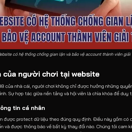
ebsite có hệ thống chống gian lận và bảo vệ account thành viên giải t
m của người chơi tại website
8 của nhà cái, người chơi không chỉ được hưởng những quyền 
nh. Sự hợp tác giữa nền tảng và hội viên là chìa khóa để duy t
ông tin cá nhân
 được protect dữ liệu theo đúng quy định. Điều này gồm có cá
n và được thông báo về bất kỳ thay đổi nào. Chúng tôi cam k