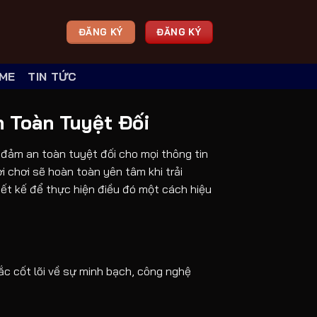
ĐĂNG KÝ
ĐĂNG KÝ
ME
TIN TỨC
 Toàn Tuyệt Đối
đảm an toàn tuyệt đối cho mọi thông tin
ời chơi sẽ hoàn toàn yên tâm khi trải
iết kế để thực hiện điều đó một cách hiệu
ắc cốt lõi về sự minh bạch, công nghệ