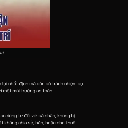
rí
lợi nhất định mà còn có trách nhiệm cụ
rì một môi trường an toàn.
c riêng tư đối với cá nhân, không bị
ết không chia sẻ, bán, hoặc cho thuê