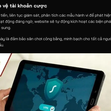
o vệ tài khoản cược
 tiến, liên tục giám sát, phân tích các mẫu hành vi để phát h
 hoạt động đáng ngờ, website sẽ tự động kích hoạt các biện p
ổ sung.
ày là đảm bảo sân chơi công bằng, minh bạch cho tất cả người
ấu.