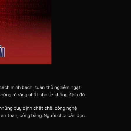
 cách minh bạch, tuân thủ nghiêm ngặt
chứng rõ ràng nhất cho lời khẳng định đó.
i những quy định chặt chẽ, công nghệ
n an toàn, công bằng. Người chơi cần đọc