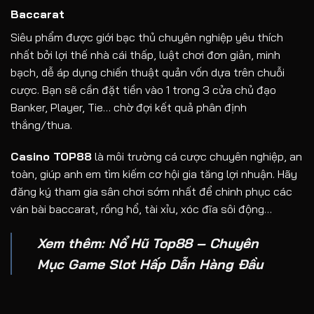
Baccarat
Siêu phẩm được giới bạc thủ chuyên nghiệp yêu thích
nhất bởi lợi thế nhà cái thấp, luật chơi đơn giản, minh
bạch, dễ áp dụng chiến thuật quản vốn dựa trên chuỗi
cược. Bạn sẽ cần đặt tiền vào 1 trong 3 cửa chủ đạo
Banker, Player, Tie… chờ đợi kết quả phân định
thắng/thua.
Casino TOP88
là môi trường cá cược chuyên nghiệp, an
toàn, giúp anh em tìm kiếm cơ hội gia tăng lợi nhuận. Hãy
đăng ký tham gia sân chơi sớm nhất để chinh phục các
ván bài baccarat, rồng hổ, tài xỉu, xóc đĩa sôi động…
Xem thêm: Nổ Hũ Top88 – Chuyên
Mục Game Slot Hấp Dẫn Hàng Đầu